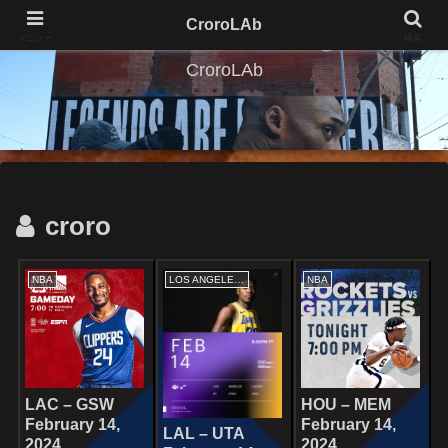
CroroLAb
メニュー
検索
CroroLAb
croro
NBA
LOS ANGELES LAKERS
NBA
LAC – GSW
HOU – MEM
February 14,
February 14,
LAL – UTA
2024
2024