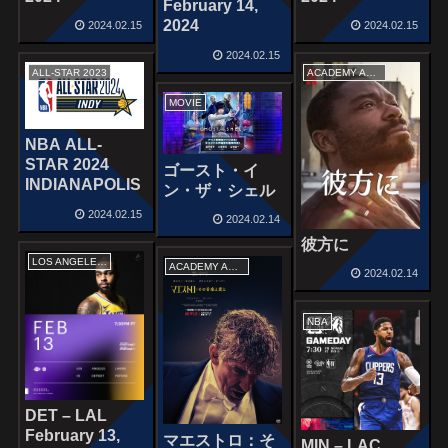
February 14,
2024
2024.02.15
2024.02.15
2024.02.15
ALL-STAR 2023
ACADEMY AWARDS
MOVIE
NBA ALL-
STAR 2024
ゴースト・イ
INDIANAPOLIS
ン・ザ・シェル
2024.02.15
2024.02.14
彼方に
LOS ANGELES LAKERS
ACADEMY AWARDS
2024.02.14
NBA
DET – LAL
February 13,
マエストロ：そ
MIN – LAC