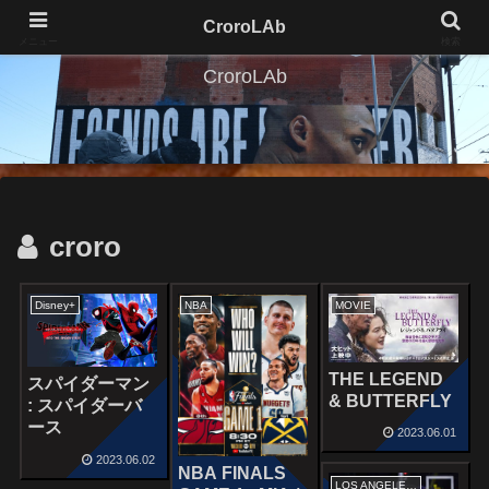
CroroLAb
メニュー
検索
CroroLAb
croro
Disney+
NBA
MOVIE
THE LEGEND
スパイダーマン
& BUTTERFLY
: スパイダーバ
ース
2023.06.01
2023.06.02
NBA FINALS
LOS ANGELES LAKERS