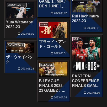
GAME 1 : MIA /
BROOKLYN NETS
DEN JUNE 1,
2023
2023.06.02
Rui Hachimura
2022-23
Yuta Watanabe
Netflix
2022-23
2023.06.01
2023.06.01
NBA
ブラッド・アン
BASKETBALL
ド・ゴールド
2023.05.31
ザ・ウェイバッ
ク
B.LEAGUE
2023.05.28
EASTERN
CONFERENCE
B.LEAGUE
FINALS GAME
FINALS 2022-
7 : MIA – BOS
23 GAME2：千
2023.05.30
MAY 28, 2023
葉ジェッツ ｰ 琉
2023.05.28
球ゴールデンキ
ングス May 28,