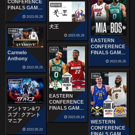
CONFERENCE
MOVIE
2023
FINALS GAME
6 : BOS – MIA
2023.05.28
MAY 27, 2023
犬王
FIBA
2023.05.26
EASTERN
CONFERENCE
NBA
Carmelo
FINALS GAME
Anthony
5 : MIA – BOS
2023.05.26
MAY 25, 2023
2023.05.25
NBA
Disney+
EASTERN
CONFERENCE
FINALS GAME
アントマン&ワ
4 : BOS – MIA
スプ : クアント
2023.05.24
MAY 23, 2023
マニア
WESTERN
CONFERENCE
2023.05.22
FINALS GAME