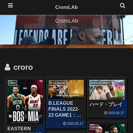
CroroLAb
メニュー
検索
CroroLAb
croro
NBA
B.LEAGUE
BASKETBALL
B.LEAGUE
ハード・プレイ
FINALS 2022-
2023.05.27
23 GAME1：千
葉ジェッツ ｰ 琉
2023.05.27
球ゴールデンキ
NBA
EASTERN
ングス May 27,