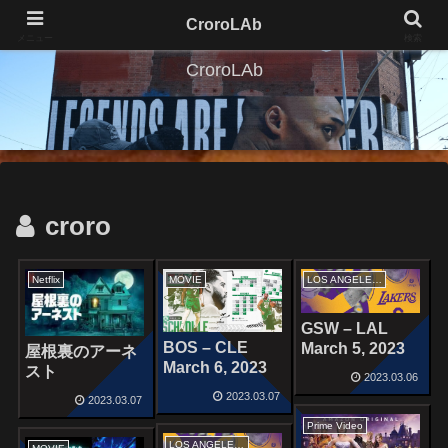
CroroLAb
メニュー
検索
CroroLAb
croro
Netflix
MOVIE
LOS ANGELES LAKERS
GSW – LAL
BOS – CLE
March 5, 2023
屋根裏のアーネ
March 6, 2023
スト
2023.03.06
2023.03.07
2023.03.07
Prime Video
LOS ANGELES LAKERS