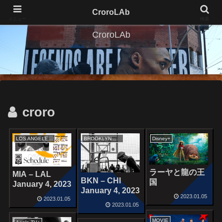
CroroLAb
メニュー
検索
CroroLAb
croro
LOS ANGELES LAKERS
BROOKLYN NETS
Disney+
ラーヤと龍の王
MIA – LAL
BKN – CHI
国
January 4, 2023
January 4, 2023
2023.01.05
2023.01.05
2023.01.05
MOVIE