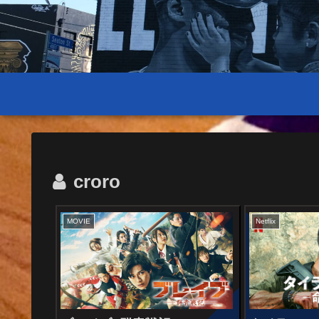
croro
MOVIE
Netflix