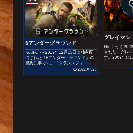
フル3DCGア...
Netflix
グレイマン
6アンダーグラウンド
Netflixから
された「グレ
Netflixから2019年12月13日に独占配
す。2009年
信された「6アンダーグラウンド」の
ーニーの同名
感想記事です。『トランスフォーマ
ファー・マー
ー』シリーズのマイケル・ベイと『デ
2022.07.25
クフィーリー
ッドプール』のライアン・レイノルズ
ンソニー・ルッソ
が組んだアクション大作です。オスス
メ度あらすじ＆予告編独裁...