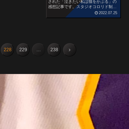
された「泣きたい私は猫をかぶる」の
感想記事です。スタジオコロリド制作
による日本の長編アニメーション映画
2022.07.25
で、第24回文化庁メディア芸術祭アニ
メーション部門優秀作品賞受賞作品で
す。オススメ度あらす...
次
228
229
…
238
へ