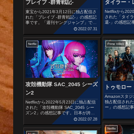
タイラー・レ
ブレイブ -群青戦記-
Netflixから
東宝から2021年3月12日に独占配信さ
された「タイラ
れた「ブレイブ -群青戦記-」の感想記
還-」の感想記
事です。「週刊ヤングジャンプ」で連
ズワース主演
載された笠原真樹の「群青戦記」の実
2022.07.31
ョー・ルッソ
写映画化作品です。オススメ度あらす
グラフィック・ノ
じ＆予告編スポーツ強豪校の高校生が
作としている。N
突如戦国時代に放り込まれ....
Prime Video
Netflix
攻殻機動隊 SAC_2045 シーズ
トゥモロー
ン2
Amazonスタ
独占配信され
Netflixから2022年5月23日に独占配信
ー」の感想記
された「攻殻機動隊 SAC_2045 シー
ク・ワールド
ズン2」の感想記事です。日本が誇る
ラットが主演
世界的大ヒットアニメである、士郎政
2022.07.28
エイリアンと人
宗原作の攻殻機動隊シリーズとして初
クション大作で
めてモーションキャプチャを使用した
Netflix