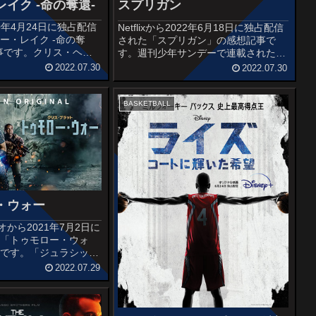
イク -命の奪還-
スプリガン
2020年4月24日に独占配信
Netflixから2022年6月18日に独占配信
ー・レイク -命の奪
された「スプリガン」の感想記事で
事です。クリス・ヘム
す。週刊少年サンデーで連載された、
、ルッソ兄弟製作。 ジ
たかしげ宙原作、皆川亮二作画による
2022.07.30
2022.07.30
がストーリーを手がけた
漫画を原作とし、時代設定を新しくし
ベル『Ciudad』を原
たアニメ作品です。オススメ度あらす
...
じ＆予告編特殊組織を擁す...
BASKETBALL
・ウォー
ジオから2021年7月2日に
た「トゥモロー・ウォ
事です。「ジュラシッ
」シリーズのクリス・プ
2022.07.29
を務めた、地球を脅かす
類の戦いを描いたSFア
す。オススメ度...