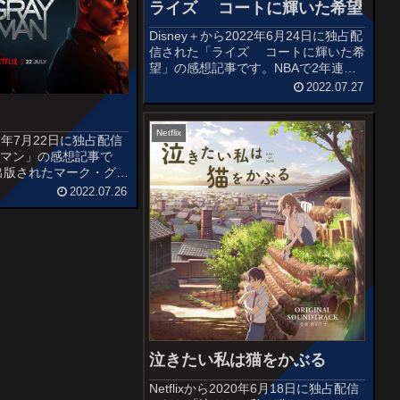
ライズ コートに輝いた希望
Disney＋から2022年6月24日に独占配
信された「ライズ コートに輝いた希
望」の感想記事です。NBAで2年連続
MVPを獲得したヤニス・アデトクンボ
2022.07.27
とその兄弟、そして家族の絆を描いた
作品です。監督・脚本はナイジェリア
出身のアキン・オモ...
Netflix
2022年7月22日に独占配信
イマン」の感想記事で
に出版されたマーク・グリ
小説をもとに、クリスト
2022.07.26
カス、スティーヴン・マ
と共同で脚本を書き、ア
とジ...
泣きたい私は猫をかぶる
Netflixから2020年6月18日に独占配信