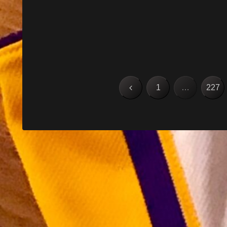
前
1
…
227
へ