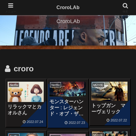
CroroLAb
メニュー
検索
CroroLAb
croro
Netflix
Netflix
MOVIE
モンスターハン
トップガン マ
リラックマとカ
ター : レジェン
ーヴェリック
オルさん
ド・オブ・ザ・
ギルド
2022.07.22
2022.07.24
2022.07.23
MOVIE