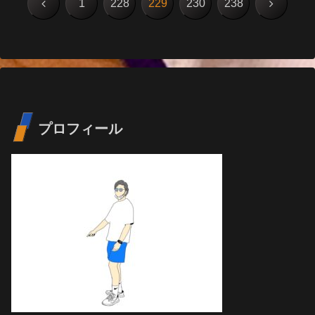
前
次
1
228
229
230
238
へ
へ
プロフィール