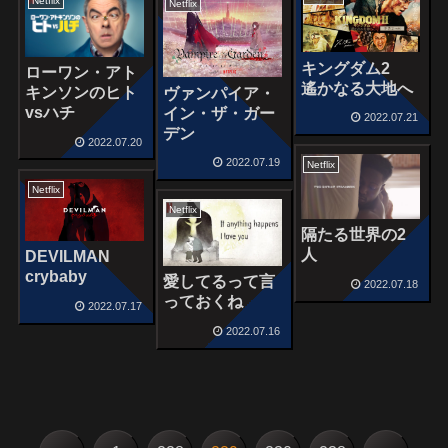
Netflix
Netflix
キングダム2
ローワン・アト
遙かなる大地へ
キンソンのヒト
ヴァンパイア・
vsハチ
イン・ザ・ガー
2022.07.21
デン
2022.07.20
2022.07.19
Netflix
Netflix
Netflix
隔たる世界の2
人
DEVILMAN
crybaby
愛してるって言
2022.07.18
っておくね
2022.07.17
2022.07.16