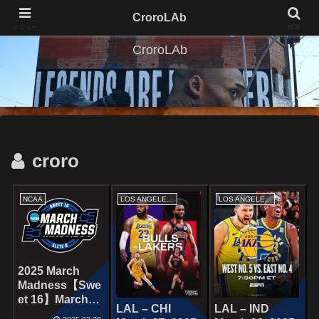
CroroLAb
メニュー
検索
CroroLAb
croro
NCAA
LOS ANGELES LAKERS
LOS ANGELES LAKERS
2025 March
Madness【Swe
et 16】March
LAL – CHI
LAL – IND
27, 2025