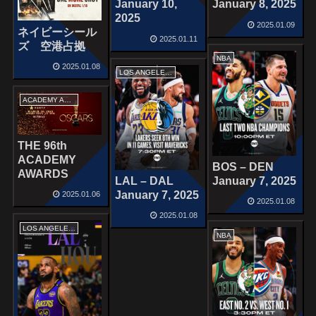
January 10,
January 8, 2025
2025
2025.01.09
ネイビーシール
2025.01.11
ズ 空港占拠
NBA
2025.01.08
LOS ANGELES LAKERS
ACADEMY AWARDS
THE 96th
ACADEMY
BOS – DEN
AWARDS
LAL – DAL
January 7, 2025
January 7, 2025
2025.01.06
2025.01.08
2025.01.08
LOS ANGELES LAKERS
NBA