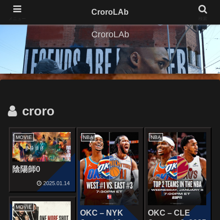
CroroLAb
メニュー
検索
CroroLAb
croro
MOVIE
NBA
NBA
陰陽師0
2025.01.14
MOVIE
OKC – NYK
OKC – CLE