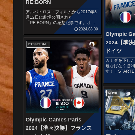
RE:BORN
アルバトロス・フィルムから2017年8
月12日に劇場公開された
「RE:BORN」の感想記事です。オス
スメ度あらすじ＆予告編幼い少女サチ
2024.08.09
と慎ましく暮らす男・黒田敏郎。
Olympic Ga
彼には、最強とうたわれた特殊傭兵部
2024【準
隊に属しながら、自らの手でその部隊
BASKETBALL
をほ...
ドイツ
カナダを下し
危なげなく勝
す！！STARTER
NtilikinaIsaïa C
BatumGuerscho
We...
MOVIE
Olympic Games Paris
2024【準々決勝】フランス