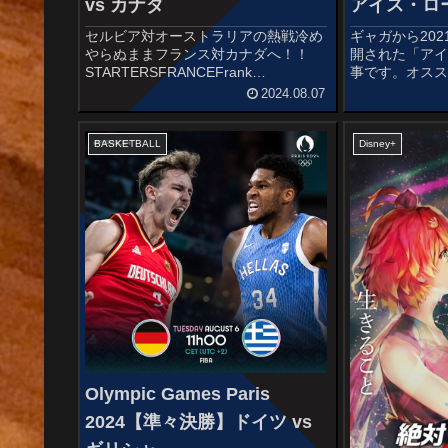
vs カナダ
アイス・ロ
セルビア対オーストラリアの熱戦冷め
ギャガから202
やらぬままフランス対カナダへ！！
開された「ア
STARTERSFRANCEFrank
事です。オス
NtilikinaIsaïa CordinierNicolas
カナダのダイ
2024.08.07
BatumGuerschon YabuseleVictor
が起こり、作業
Wemba...
められた。事
抜くための30ト
BASKETBALL
Disney+
Olympic Games Paris
2024【準々決勝】ドイツ vs