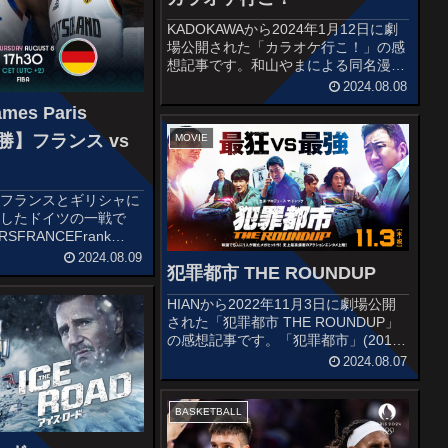
KADOKAWAから2024年1月12日に劇
場公開された「カラオケ行こ！」の感
想記事です。和山やまによる同名漫画
の実写映像化作品です。オススメ度あ
2024.08.08
らすじ＆予告編中学校で合唱部の部長
mes Paris
を務める岡聡実は、ある日突然、見知
らぬヤクザの成田狂児からカ...
決勝】フランス vs
MOVIE
たフランスとギリシャに
利したドイツの一戦で
SFRANCEFrank
ordinierNicolas
2024.08.09
犯罪都市 THE ROUNDUP
n YabuseleVictor
HIANから2022年11月3日に劇場公開
された「犯罪都市 THE ROUNDUP」
の感想記事です。「犯罪都市」(2017)
の続編で、型破りな刑事が犯罪組織を
2024.08.07
相手に繰り広げる壮絶な戦いを描き韓
国で大ヒットを記録したクライムアク
ション作品で...
BASKETBALL