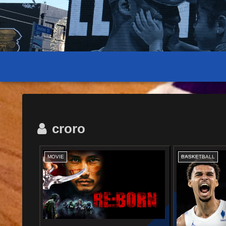
croro
MOVIE
BASKETBALL