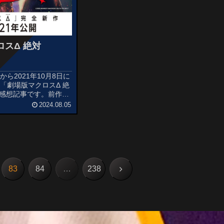
ロスΔ 絶対
ら2021年10月8日に
「劇場版マクロスΔ 絶
!!」の感想記事です。前作
から8年後を舞台に、
2024.08.05
させる謎の病「ヴァール
」を歌の力で鎮める戦術
...
次
83
84
…
238
へ