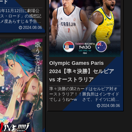
ード
1年11月12日に劇場公
イス・ロード」の感想記
スメ度あらすじ＆予告編
ヤモンド鉱山で爆発事故
2024.08.06
員26人が地下に閉じ込
故現場に充満したガスを
ンもの救出装...
Olympic Games Paris
2024【準々決勝】セルビア
vs オーストラリア
準々決勝の第2カードはセルビア対オ
ーストラリア！！勝負所はインサイド
でしょうね〜w さて、ドイツに続く
のはどちらか！！
2024.08.06
STARTERSSERBIAOgnjen
DobricFililip PetrusevNikola
JokicBogda...