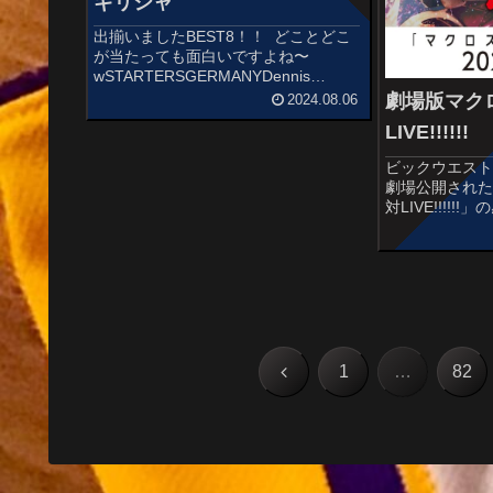
ギリシャ
出揃いましたBEST8！！ どことどこ
が当たっても面白いですよね〜
wSTARTERSGERMANYDennis
SchroderAndi ObstJohannes
劇場版マク
2024.08.06
VoigtmannDaniel TheisFranz
LIVE!!!!!!
WagnerJetz...
ビックウエストか
劇場公開された
対LIVE!!!!
「マクロスF」
人々を狂暴化
シンドローム
音楽ユニット”ワル
前
1
…
82
へ