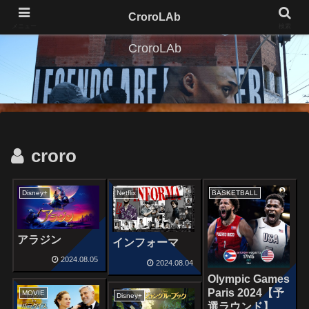
CroroLAb
メニュー
検索
CroroLAb
croro
Disney+
Netflix
BASKETBALL
アラジン
インフォーマ
2024.08.05
2024.08.04
Olympic Games
Paris 2024【予
MOVIE
Disney+
選ラウンド】グ