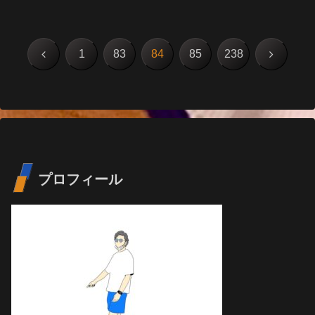
前
次
1
83
84
85
238
へ
へ
プロフィール