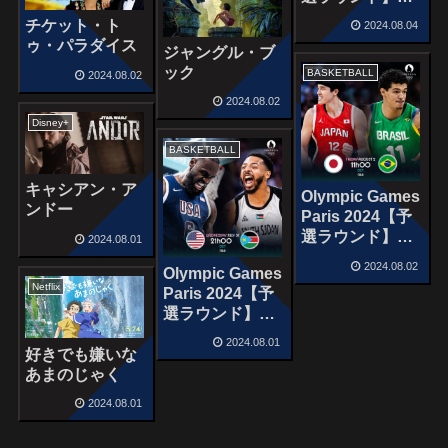
ループA プエル
チケット・ト
2024.08.04
トリコ vs アメ
ゥ・パラダイス
ジャングル・ブ
リカ
ック
BASKETBALL
2024.08.02
2024.08.02
Disney+
BASKETBALL
キャシアン・ア
Olympic Games
ンドー
Paris 2024【予
選ラウンド】グ
2024.08.01
ループB 日本 vs
2024.08.02
Olympic Games
ブラジル
Netflix
Paris 2024【予
選ラウンド】グ
ループC アメリ
2024.08.01
カ vs 南スーダ
好きでも嫌いな
ン
あまのじゃく
2024.08.01