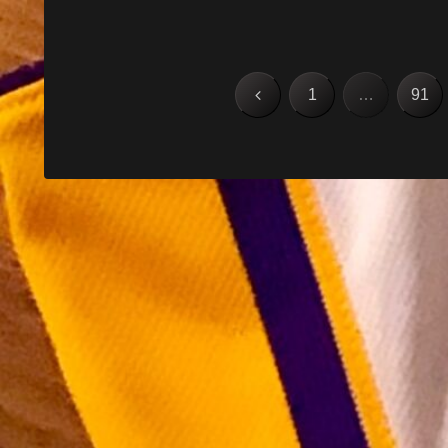
前
1
…
91
へ