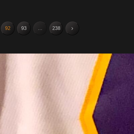
次
92
93
…
238
へ