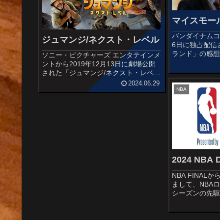
マイスモー
バンダイナムコ
ジュマンジ/ネクスト・レベル
6日に独占配信
ランド」の感想
ソニー・ピクチャーズ エンタテインメ
リン国際映画
ントから2019年12月13日に劇場公開
に出品され、
された「ジュマンジ/ネクスト・レベ
スペシャルメ
ル」の感想記事です。大ヒットを記録
2024.06.29
です。オススメ
NBA
したアドベンチャー「ジュマンジ ウ
ェルカム・トゥ・ジャングル」(2017)
の続編で「ジュマンジ」...
2024 NBA 
NBA FINA
まして、NBA
シーズンの先駆
がやってきまし
プ！！2024 NBA 
Risacherホーク