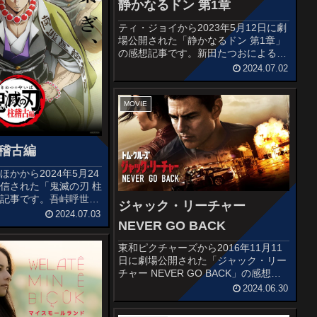
静かなるドン 第1章
ティ・ジョイから2023年5月12日に劇
場公開された「静かなるドン 第1章」
の感想記事です。新田たつおによる同
名漫画を原作とした実写映画化で
2024.07.02
す。 ドラマ化、映画化、舞台化と
様々な実写を経て再三の実写化人気シ
リーズです。オススメ度あらすじ＆...
MOVIE
柱稽古編
かから2024年5月24
信された「鬼滅の刃 柱
想記事です。吾峠呼世晴
ジャック・リーチャー
原作としたテレビアニメ
2024.07.03
四弾です。オススメ度あ
NEVER GO BACK
編傷も回復した炭治郎は
東和ピクチャーズから2016年11月11
るため、まずは...
日に劇場公開された「ジャック・リー
チャー NEVER GO BACK」の感想記
事です。リー・チャイルド原作の小説
2024.06.30
「ジャック・リーチャー」シリーズを
実写映画化したサスペンスアクション