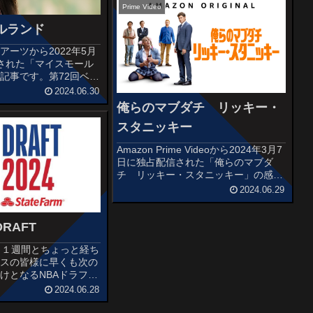
「アウトロー」(20...
Prime Video
ルランド
アーツから2022年5月
された「マイスモール
記事です。第72回ベル
祭ジェネレーション部門
2024.06.30
アムネスティ国際映画賞
俺らのマブダチ リッキー・
ンションを贈られた作品
スタニッキー
度あらすじ＆予告...
Amazon Prime Videoから2024年3月7
日に独占配信された「俺らのマブダ
チ リッキー・スタニッキー」の感想
記事です。オススメ度あらすじ＆予告
2024.06.29
編ディーン、JT、ウェスの少年3人組
は、ちょっとした悪戯が大失敗して警
察も駆けつける...
DRAFT
Lから１週間とちょっと経ち
ロスの皆様に早くも次の
けとなるNBAドラフト
たwNBAピックアーッ
2024.06.28
DraftNo.1 Zaccharie
スか...