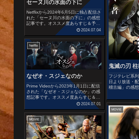
セーヌ川の水面の下に
Netflixから2024年6月5日に独占配信さ
れた「セーヌ川の水面の下に」の感想
記事です。オススメ度あらすじ＆予告
編トライアスロンの国際大会を控えた
2024.07.04
パリで、セーヌ川に巨大ザメが出現。
流血の惨事を防ぐため、ひとりの科学
者は自らの悲惨な過去に...
Netflix
鬼滅の刃 
なぜオ・スジェなのか
フジテレビ系列ほ
日より放送・配
Prime Videoから2023年1月1日に配信
稽古編」の感
された「なぜオ・スジェなのか」の感
の同名漫画を
想記事です。オススメ度あらすじ＆予
シリーズの第
告編高卒ながらTKローファームのスタ
らすじ＆予告
2024.07.01
ー弁護士であるオ・スジェ。 勝つ
柱稽古に参加す
MOVIE
ためには手段を選ばない冷徹な彼女
は、TKの会長チェ・...
MOVIE