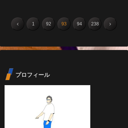
前
次
1
92
93
94
238
へ
へ
プロフィール