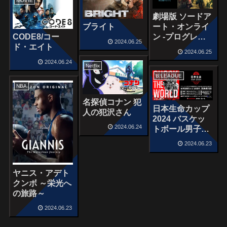
MOVIE
劇場版 ソードア
ブライト
ート・オンライ
CODE8/コー
ン -プログレッ
2024.06.25
ド・エイト
シブ- 冥き夕闇
2024.06.25
のスケルツォ
2024.06.24
Netflix
B.LEAGUE
NBA
名探偵コナン 犯
日本生命カップ
人の犯沢さん
2024 バスケッ
2024.06.24
トボール男子日
本代表国際強化
2024.06.23
試合
〈GAME2〉 日
本 vs オースト
ヤニス・アデト
ラリア
クンボ ～栄光へ
の旅路～
2024.06.23