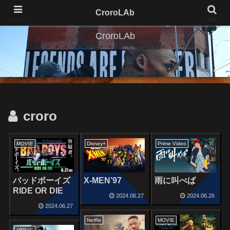
CroroLAb
メニュー
検索
CroroLAb
croro
MOVIE
Disney+
Prime Video
X-MEN’97
バッドボーイズ
雨に叫べば
RIDE OR DIE
2024.06.27
2024.06.26
2024.06.27
Netflix
MOVIE