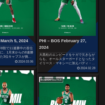
March 5, 2024
PHI – BOS February 27,
2024
率8割で11連勝中の首位
に、1月末からの8連勝
大黒柱のエンビードをケガで欠きなが
た3位キャブスが挑み
らも、オールスターガードとなったタ
RSBOSTON
2024.03.06
イリース・マキシーに加えバディ・ヒ
olidayDerrick
ールド、カイル・ラウリーなどを補強
2024.02.28
ownJay...
することで上位をキープするシクサー
ズと、万全の布陣で2位キャブスに7.5
ゲーム差をつけEAST首位を独走...
BOSTON CELTICS