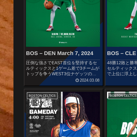
BOS – DEN March 7, 2024
BOS – CLE 
圧倒な強さでEAST首位を堅持するセ
48勝12敗と勝
ルティックスと1ゲーム差で3チームが
セルティックス
トップを争うWEST3位ナゲッツの一
で上位に浮上し
戦です。安定感が売りの両チームだけ
ます。STARTE
2024.03.08
に非常に面白いゲームが期待できそう
CELTICSJrue H
ですね〜STARTERSBOSTON
WhiteJaylen Br
CELTICSJrue H...
BOSTON CELTICS
BOSTON CELTICS