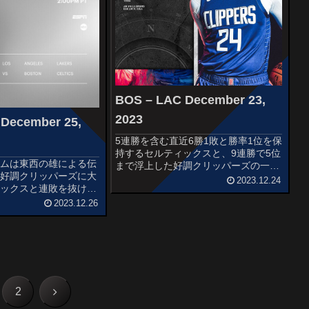
BOS – LAC December 23,
2023
 December 25,
5連勝を含む直近6勝1敗と勝率1位を保
持するセルティックスと、9連勝で5位
ームは東西の雄による伝
まで浮上した好調クリッパーズの一戦
！好調クリッパーズに大
です。STARTERSBOSTON
2023.12.24
ィックスと連敗を抜けサ
CELTICSJrue HolidayDerrick
したレイカーズの一戦で
WhiteJaylen BrownJays...
2023.12.26
SBOSTON
olidayDerrick
次
2