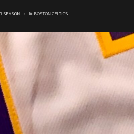
へ
R SEASON
BOSTON CELTICS