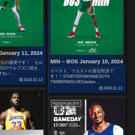
January 11, 2024
MIN – BOS January 10, 2024
2位の激突です！ セル
昨日のウルブズに続き、
イースト、ウエストの首位対決で
すね～
す！！STARTERSMINNESOTA
TON CELTICSJrue
2024.01.12
TIMBERWOLVESJaden
 WhiteJaylen
McDanielsKarl-Anthony TownsNickeil
2024.01.11
tumKris...
Alexaander-WalkerAnthony Edward...
BOSTON CELTICS