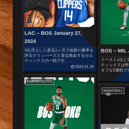
LAC – BOS January 27,
2024
BOS – MIL 
3位浮上した直近2ヶ月で抜群の勝率を
誇るクリッパーズと首位独走するセル
イースト1位と
ティックスの一戦です。
ティックスは
STARTERSLOS ANGELES
2024.01.28
タフな2連戦で
CLIPPERSJames HardenTerance
STARTERSBOS
MannPaul GeorgeKawhi Leona...
HolidayDerrick
BOSTON CELTICS
BrownJayson Ta
BASKETBALL