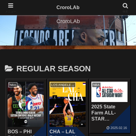
CroroLAb
メニュー
検索
CroroLAb
REGULAR SEASON
NBA
LOS ANGELES LAKERS
NBA
2025 State
Farm ALL-
STAR
SATURDAY
2025.02.16
NIGHT
BOS – PHI
CHA – LAL