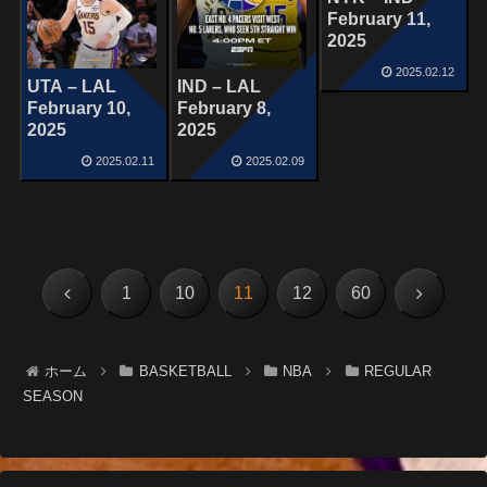
February 11,
2025
2025.02.12
UTA – LAL
IND – LAL
February 10,
February 8,
2025
2025
2025.02.11
2025.02.09
前
次
1
10
11
12
60
へ
へ
ホーム
BASKETBALL
NBA
REGULAR
SEASON