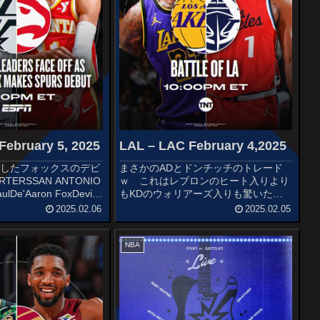
February 5, 2025
LAL – LAC February 4,2025
得したフォックスのデビ
まさかのADとドンチッチのトレード
TERSSAN ANTONIO
ｗ これはレブロンのヒート入りより
ulDe'Aaron FoxDevin
もKDのウォリアーズ入りも驚いたｗ
n BarnesVictor
Welcome Luka Press Conference:
2025.02.06
2025.02.05
d an...
LIVEWatch on Lakers YouTube or
@Spectr...
NBA