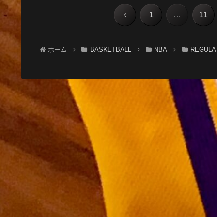
前
1
…
11
へ
ホーム
BASKETBALL
NBA
REGULA