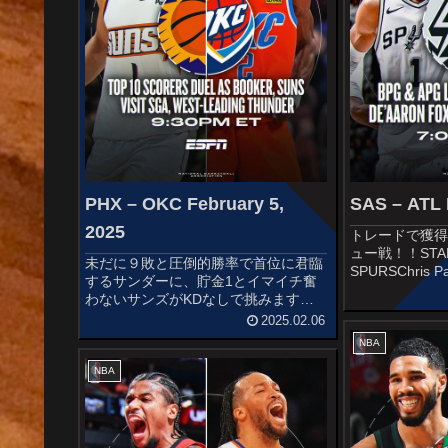
PHX – OKC February 5,
SAS – ATL 
2025
トレードで獲
ュー戦！！STAR
未だに９敗と圧倒的勝率で首位に君臨
SPURSChris Pa
するサンダーに、貯金1とイマイチ奮
VassellHarriso
わないサンズがKDなしで挑みます。
WembanyamaDi
STARTERSPHOENIX
2025.02.06
SUNSTyus JonesDevin
NBA
BookerGrayson AllenRoyce
O'NealeN...
NBA