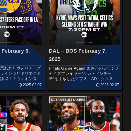
February 6,
DAL – BOS February 7,
2025
に思われたウォリアーズ
Finals Game Again!!まさかのフランチ
ドラインギリギリでジミ
ャイズプレイヤー“ルカ・ドンチッ
を獲得！！ウィギンスが
チ”を手放したマブス。AD、クリステ
少し残念ですが、バトラ
ィ獲得でよりディフェンシブなチーム
2025.02.07
2025.02.07
優勝を狙うのでしょう
になったのは間違いないですが、これ
Jimmy's got GAME ⚡️
がどうなるか...STARTERSDALLAS
M...
LOS ANGELES LAKERS