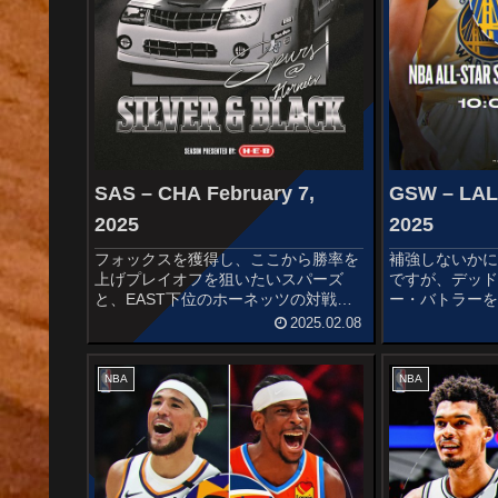
SAS – CHA February 7,
GSW – LAL 
2025
2025
フォックスを獲得し、ここから勝率を
補強しないか
上げプレイオフを狙いたいスパーズ
ですが、デッ
と、EAST下位のホーネッツの対戦で
ー・バトラー
す。STARTERSSAN ANTONIO
好きなだけに
2025.02.08
SPURSChris PaulDe’Aaron FoxDevin
ーも35歳。 
VassellHarriso...
w#DubNation, 
pi...
NBA
NBA