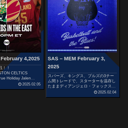
February 4,2025
SAS – MEM February 3,
2025
戦！！
TON CELTICS
スパーズ、キングス、ブルズの3チー
rue Holiday Jalen
ム間トレードで、スターターを温存し
atum Kristaps
2025.02.05
たままディアンジェロ・フォックスを
’s Starti...
加えることに成功したスパーズ！！
2025.02.04
first look at the new threads 👀
pic.twitter.com/xAVj...