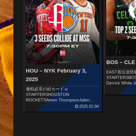
BOS – CLE 
HOU – NYK February 3,
EAST首位攻防
STARTERSBOS
2025
Derrick White J
Brown Jayson T
激戦必至の好カードｗ
PorzingisTonight
STARTERSHOUSTON
ROCKETSAmen ThompsonJalen
GreenTari EasonDillon
2025.02.04
BrooksJae'Sean Tatethe first 5️⃣
📺:@SpaceCityHN...