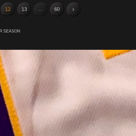
次
12
13
…
60
へ
R SEASON