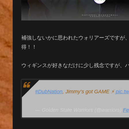
補強しないかに思われたウォリアーズですが
得！！
ウィギンスが好きなだけに少し残念ですが、バ
#DubNation
, Jimmy’s got GAME ⚡️
pic.t
— Golden State Warriors (@warriors)
Fe