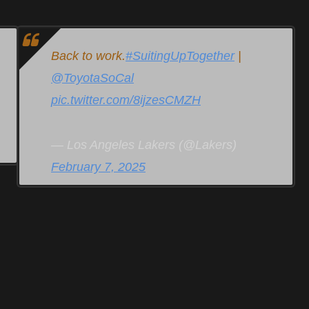
Back to work.
#SuitingUpTogether
|
@ToyotaSoCal
pic.twitter.com/8ijzesCMZH
— Los Angeles Lakers (@Lakers)
February 7, 2025