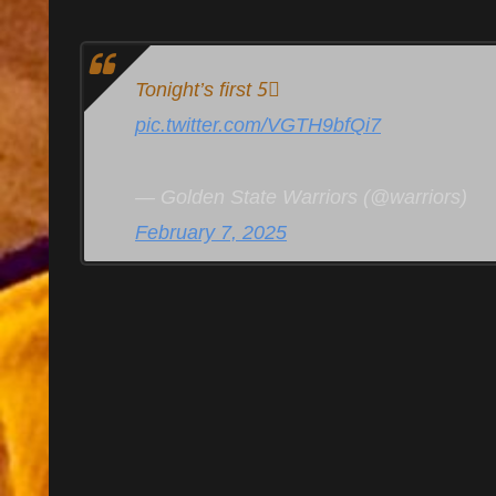
Tonight’s first 5⃣
pic.twitter.com/VGTH9bfQi7
— Golden State Warriors (@warriors)
February 7, 2025