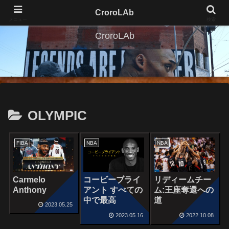
CroroLAb
メニュー
検索
CroroLAb
OLYMPIC
FIBA
NBA
NBA
Carmelo
コービーブライ
リディームチー
Anthony
アント すべての
ム:王座奪還への
中で最高
道
2023.05.25
2023.05.16
2022.10.08