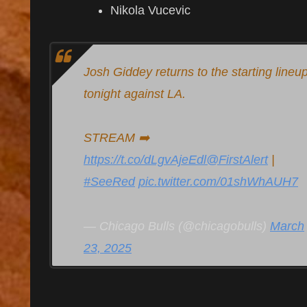
Nikola Vucevic
Josh Giddey returns to the starting lineu
tonight against LA.
STREAM ➡️
https://t.co/dLgvAjeEdl
@FirstAlert
|
#SeeRed
pic.twitter.com/01shWhAUH7
— Chicago Bulls (@chicagobulls)
March
23, 2025