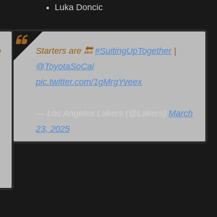
Luka Doncic
p
Starters are 🔙
#SuitingUpTogether
|
@ToyotaSoCal
pic.twitter.com/1gMrgYveex
— Los Angeles Lakers (@Lakers)
March
23, 2025