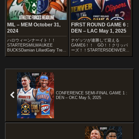
MIL – MEM October 31,
FIRST ROUND GAME 6 :
2024
DEN – LAC May 1, 2025
ハロウィーンナーイト！！
ナゲッツが連勝して迎える
STARTERSMILWAUKEE
GAME6！！ GO！！クリッパ
BUCKSDamian LillardGary Trent
ーズ！！STARTERSDENVER
Jr.Taurean PrinceGiannis
NUGGETSJamal
AntetokounmpoBrook
MurrayChristian BraunMichael
LopezTonight's s...
Porter Jr.Aaron GordonNikola
Jo...
CONFERENCE SEMI-FINAL GAME 1 :
DEN – OKC May 5, 2025