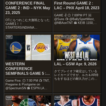
CONFERENCE FINAL
First Round GAME 2 :
GAME 2 : IND – NYK May
LAC – PHX April 18, 2023
23, 2025
GAME ✌️ 🕖 7:00PM PT 🆚
@Suns 📺 @BallySportWest,
OTにもつれこむ大激戦となった
@NBAonTNT 📻 KEIB 1150,
GAME1！！
@TuLigaRadio
STARTERSINDIANA
pic.twitter.com/QhRJe86LY8—
PACERSTyrese
LA Clippe...
HaliburtonAndrew
NBA
LOS ANGELES LAKERS
NembhardAaron
NesmithPascal SiakamMyles
Turnerfirst ...
WESTERN
LAL – GSW Apr. 9, 2026
CONFERENCE
さてプレイオフ確定はしている
SEMIFINALS GAME 5 :
レイカーズですが、ルカ＆AR待
LAL – GSW MAY 10,
ちをするほどの耐久力がこのチ
Game Five. 🕖 7:00 PM 📺 TNT,
ームにあるのか、試されますね
2023
Pregame & Postgame on
～STARTERSLOS ANGELES
@SpectrumSN 📻 ESPN LA
LAKERSTipping off for the
710/KWKW (S)— Los Angeles
Purple & Gold@To...
Lakers (@Lakers) May 1...
NBA
NBA