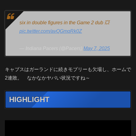
six in double figures in the Game 2 dub 💥
pic.twitter.com/avQGmqRk0Z
— Indiana Pacers (@Pacers)
May 7, 2025
キャブスはガーランドに続きモブリーも欠場し、ホームで
2連敗。 なかなかヤバい状況ですね～
HIGHLIGHT