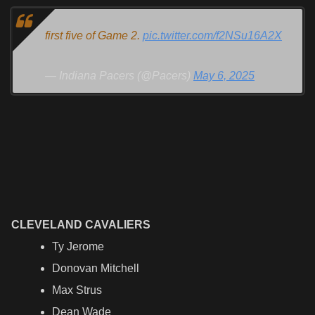
first five of Game 2.
pic.twitter.com/f2NSu16A2X
— Indiana Pacers (@Pacers)
May 6, 2025
CLEVELAND CAVALIERS
Ty Jerome
Donovan Mitchell
Max Strus
Dean Wade