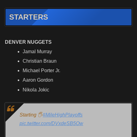
STARTERS
DENVER NUGGETS
Jamal Murray
Christian Braun
Michael Porter Jr.
Aaron Gordon
Nikola Jokic
Starting 🖐
#MileHighPlayoffs
pic.twitter.com/DVxdeSB5Ow