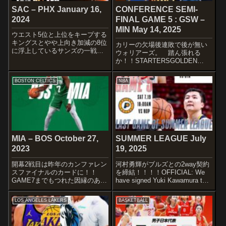
SAC – PHX January 16,
CONFERENCE SEMI-
2024
FINAL GAME 5 : GSW –
MIN May 14, 2025
ウエスト5位と上位をキープする
キングスとやや上向き加減の8位
カリーの欠場後連敗で後が無い
に浮上しているサンズの一戦で
ウォリアーズ。 踏ん張れる
す。STARTERSSACRAMENTO
か！！STARTERSGOLDEN
KINGSDe’Aaron FoxKevin
STATE WARRIORS Brandin
HuerterHarrison BarnesKeegan
Podziemski Buddy Hield Jimmy
BOSTON CELTICS
NBA
Mur...
Butler lll Draymond Gre...
MIA – BOS October 27,
SUMMER LEAGUE July
2023
19, 2025
開幕2戦目は昨年のカンファレン
河村勇輝がブルズとの2way契約
スファイナルのカードに！！
を締結！！！！OFFICIAL: We
GAME7までもつれた因縁のある
have signed Yuki Kawamura to a
相手ですので、非常に注目です
Two-Way contract.Let's keep it
ね〜STARTERSMIAMI
going, @KawamuraYuki! ...
LOS ANGELES LAKERS
BASKETBALL
HEATJimmy ButlerKevin
LoveBam AdebayoTyler Her...