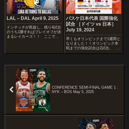
LAL – DAL April 9, 2025
バスケ日本代表 国際強化
試合 ［ドイツ vs 日本］
ドンチッチが凱旋し、残り4試合
July 19, 2024
のうち1勝すればプレイオフが決
まるレイカーズ！！ ここで決
早くもオリンピックまで1週間と
めるか！！STARTERSLOS
なりました！！オリンピック本
ANGELES LAKERSRui
戦までの強化試合は2試合。 そ
HachimuraLeBron JamesJaxon
のうち本戦の初戦で当たるドイ
HayesAustin Re...
ツとの一戦です！！昨年のワー
ルドカップチャンピオンが相手
ですが、先の展望が窺える試合
だけに注目ですね〜
STARTERSTEA...
CONFERENCE SEMI-FINAL GAME 1 :
NYK – BOS May 5, 2025