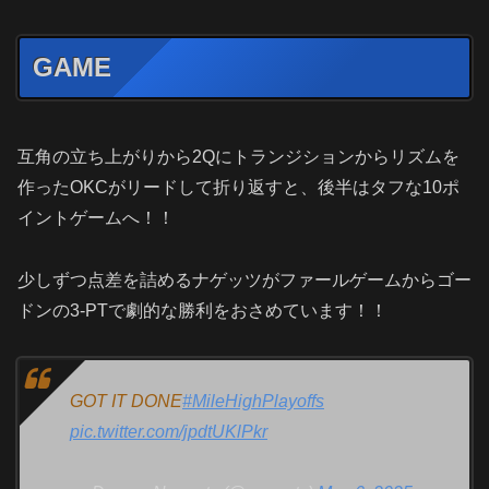
GAME
互角の立ち上がりから2Qにトランジションからリズムを
作ったOKCがリードして折り返すと、後半はタフな10ポ
イントゲームへ！！
少しずつ点差を詰めるナゲッツがファールゲームからゴー
ドンの3-PTで劇的な勝利をおさめています！！
GOT IT DONE
#MileHighPlayoffs
pic.twitter.com/jpdtUKlPkr