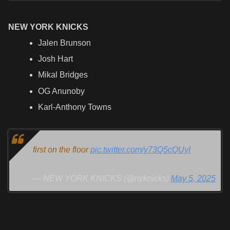
NEW YORK KNICKS
Jalen Brunson
Josh Hart
Mikal Bridges
OG Anunoby
Karl-Anthony Towns
first on the floor
pic.twitter.com/y73Q5cQUyI
— NEW YORK KNICKS (@nyknicks)
May 5, 2025