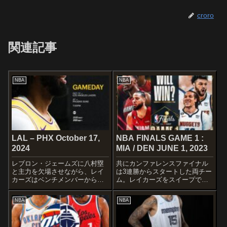
croro
関連記事
NBA
NBA
LAL – PHX October 17,
NBA FINALS GAME 1 :
2024
MIA / DEN JUNE 1, 2023
レブロン・ジェームズに八村塁
共にカンファレンスファイナル
と主力を欠場させながら、レイ
は3連勝からスタートした両チー
カーズはベンチメンバーからス
ム。レイカーズをスイープで下
ターを探します...ｗ
したウエスト1位のナゲッツと、
STARTERSLOS ANGELES
セルツとGAME 7までもつれ込
NBA
NBA
LAKERSCam ReddishAnthony
み死闘を繰り広げながらも見事
DavisAustin ReavesMax ...
なアップセットでファイナルに
のぼり詰めたイースト8位のヒー