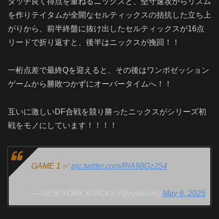
タッチ良く得点を重ねるニックスと、堅守速攻からリズム
を作りテイタムが全開なセルティックスの拮抗した立ち上
がりから、前半終盤に抜け出したセルティックスが16点
リードで折り返すと、後半はニックスが挽回！！
一桁点差で最終Qを迎えると、その後はワンポゼッション
ゲームから勝敗つかずにオーバータイムへ！！
互いに激しいDF合戦を競り勝ったニックスがシリーズ初
戦をモノにしています！！！！
GAME 1 ✅
pic.twitter.com/RlA98Gz254
— NEW YORK KNICKS (@nyknicks)
May 6, 2025