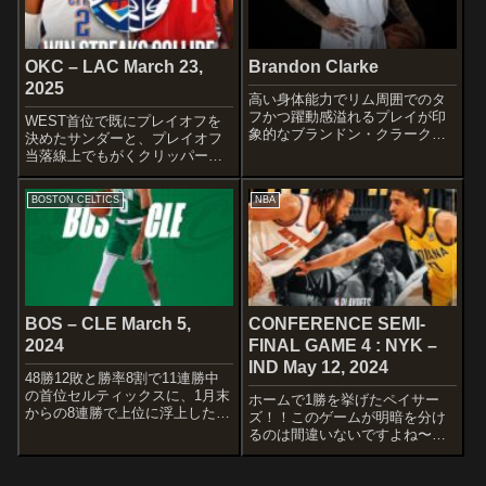
トの対...
OKC – LAC March 23,
Brandon Clarke
2025
高い身体能力でリム周囲でのタ
フかつ躍動感溢れるプレイが印
WEST首位で既にプレイオフを
象的なブランドン・クラークが
決めたサンダーと、プレイオフ
死去。NCAAファンはもとい、
当落線上でもがくクリッパーズ
八村塁や渡邊雄太との関わりか
の一戦です。CAVS、グリズリー
ら日本のバスケファンにも馴染
ズと強豪を倒してきているの
BOSTON CELTICS
NBA
み深い選手ではないでしょう
で、勢いでサンダーも喰ってほ
か。DETAILWikipedia Ins...
しいですね～ｗ
STARTERSOKLAHOMA CITY
THUND...
BOS – CLE March 5,
CONFERENCE SEMI-
2024
FINAL GAME 4 : NYK –
IND May 12, 2024
48勝12敗と勝率8割で11連勝中
の首位セルティックスに、1月末
ホームで1勝を挙げたペイサー
からの8連勝で上位に浮上した3
ズ！！このゲームが明暗を分け
位キャブスが挑みます。
るのは間違いないですよね〜
STARTERSBOSTON
STARTERSNEW YORK
CELTICSJrue HolidayDerrick
KNICKSJalen BrunsonPrecious
WhiteJaylen BrownJay...