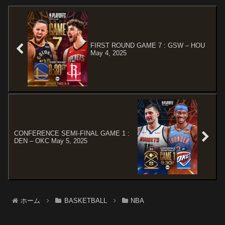
AchiuwaJosh HartDonte
DiVincenzoIs...
FIRST ROUND GAME 7 : GSW – HOU
May 4, 2025
CONFERENCE SEMI-FINAL GAME 1 :
DEN – OKC May 5, 2025
ホーム
BASKETBALL
NBA