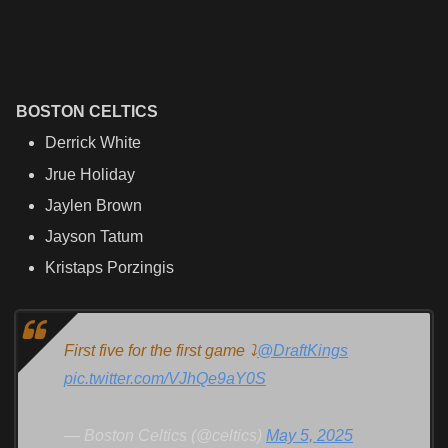
BOSTON CELTICS
Derrick White
Jrue Holiday
Jaylen Brown
Jayson Tatum
Kristaps Porzingis
First five for the first game ⤵️
@DraftKings
pic.twitter.com/VJhQe9aY0S
— Boston Celtics (@celtics)
May 5, 2025