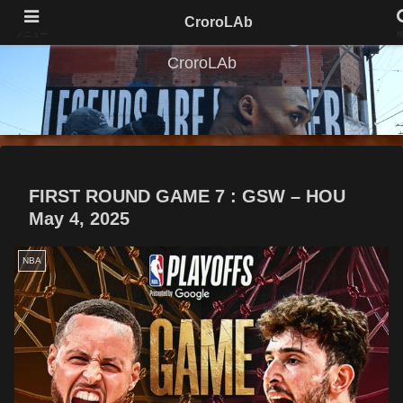
CroroLAb
メニュー
CroroLAb
FIRST ROUND GAME 7 : GSW – HOU
May 4, 2025
NBA