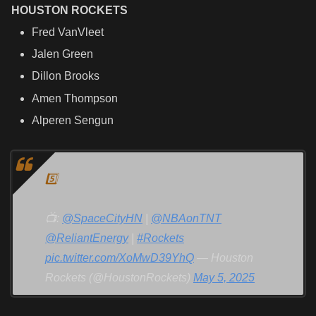
HOUSTON ROCKETS
Fred VanVleet
Jalen Green
Dillon Brooks
Amen Thompson
Alperen Sengun
5️⃣
📺:
@SpaceCityHN
|
@NBAonTNT
@ReliantEnergy
|
#Rockets
pic.twitter.com/XoMwD39YhQ
— Houston
Rockets (@HoustonRockets)
May 5, 2025