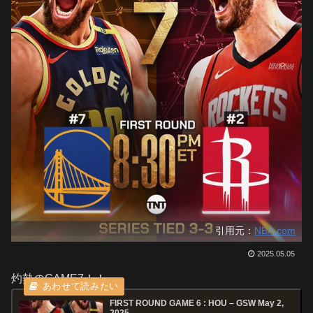
引用元：
NBA.com
2025.05.05
灼熱のGAME7！！
FIRST ROUND GAME 6 : HOU – GSW May 2,