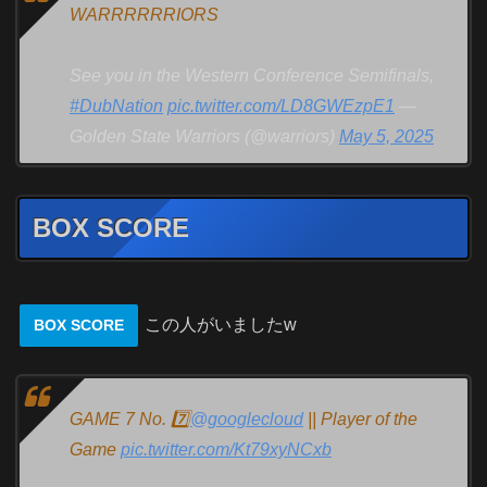
WARRRRRRIORS
See you in the Western Conference Semifinals,
#DubNation
pic.twitter.com/LD8GWEzpE1
—
Golden State Warriors (@warriors)
May 5, 2025
BOX SCORE
この人がいましたw
BOX SCORE
GAME 7 No. 7️⃣
@googlecloud
|| Player of the
Game
pic.twitter.com/Kt79xyNCxb