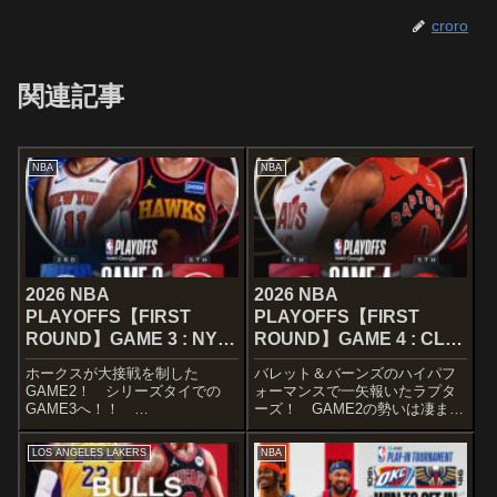
croro
関連記事
NBA
NBA
2026 NBA
2026 NBA
PLAYOFFS【FIRST
PLAYOFFS【FIRST
ROUND】GAME 3 : NYK
ROUND】GAME 4 : CLE
– ATL Apr 23, 2026
– TOR Apr 26, 2026
ホークスが大接戦を制した
バレット＆バーンズのハイパフ
GAME2！ シリーズタイでの
ォーマンスで一矢報いたラプタ
GAME3へ！！
ーズ！ GAME2の勢いは凄まじ
STARTERSNEW YORK
かったですね～
KNICKSRound 1 Game 3
STARTERSCLEVELAND
LOS ANGELES LAKERS
NBA
pic.twitter.com/qIku21LAvH—
CAVALIERSROUND 1, GAME 4
NEW YORK KNICKS (@...
STARTERS. #LetEmKnow