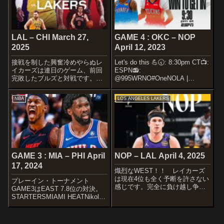
pic.t...
LAL – CHI March 27,
GAME 4 : OKC – NOP
2025
April 12, 2023
接戦を制した興奮冷めやらぬレ
Let's do this 💪🕣: 8:30pm CT📺:
イカーズは連日のゲーム、前回
ESPN📻:
完敗したブルズと対戦です。
@995WRNO#OneNOLA |
STARTERSLOS ANGELES
@SmoothieKing
LAKERSDorian Finney-
pic.twitter.com/SkcWtr2DPS—
NBA
LOS ANGELES LAKERS
SmithLeBron JamesJaxon
New Orleans Pelicans (...
HayesAustin Reav...
GAME 3 : MIA – PHI April
NOP – LAL April 4, 2025
17, 2024
熾烈なWEST！！ レイカーズ
は現在4位も全く予断を許さない
プレーイン・トーナメント
感じです。完全に負け越し争い
GAME3はEAST 7.8位の対決。
から退場しているペリカンズと
STARTERSMIAMI HEATNikola
対戦です！！ ここは取りた
JovicJimmy ButlerBam
い。STARTERSNEW ORLEANS
AdebayoCaleb MartinTyler
PELICANSJose AlvaradoBruce
HerroShow some lov...