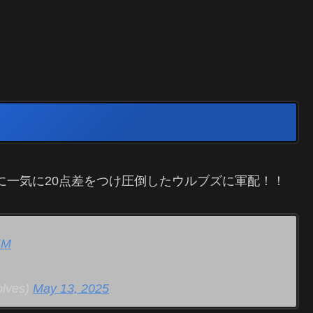
に一気に20点差をつけ圧倒したウルブズに軍配！！
5M
olves)
May 13, 2025