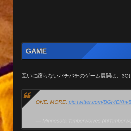
GAME
互いに譲らないバチバチのゲーム展開は、3Q
ONE. MORE.
pic.twitter.com/BGr4EKhv
— Minnesota Timberwolves (@Timberw