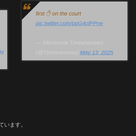
first ✋ on the court
pic.twitter.com/ppG4ofFPne
— Minnesota Timberwolves
ay
(@Timberwolves)
May 13, 2025
ています。