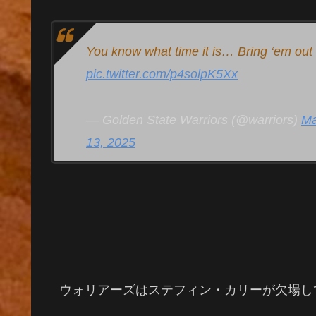
You know what time it is… Bring ‘em out
pic.twitter.com/p4solpK5Xx
— Golden State Warriors (@warriors)
M
13, 2025
ウォリアーズはステフィン・カリーが欠場し