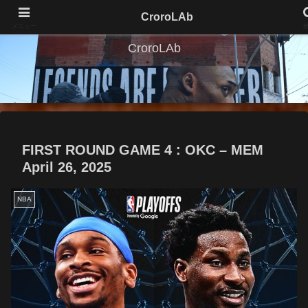
CroroLAb
メニュー
CroroLAb
FIRST ROUND GAME 4 : OKC – MEM
April 26, 2025
NBA