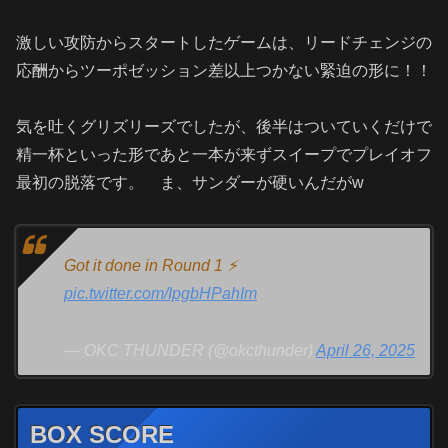
激しい攻防からスタートしたゲームは、リードチェンジの
応酬からツーポゼッション差以上つかない緊迫の形に！！
気を吐くグリズリーズでしたが、後半はついていくだけで
精一杯といった形であと一本が来ずスイープでプレイオフ
最初の脱落です。 ま、サンダーが硬いんだがw
Got it done in Round 1 ⚡️
pic.twitter.com/IpgbHPahIm
— OKC THUNDER (@okcthunder)
April 26, 2025
BOX SCORE