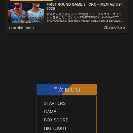
FIRST ROUND GAME 3 : OKC – MEM April 24,
2025
貫録すら感じさせるOKCの強さ！！ グリズリーズはホー
ムｗ奪取したいですね～STARTERSOKLAHOMACITY
THUNDERShai Gilgeous-AlexanderLuguentz DortJalen
WilliamsChet...
2025.04.25
crorolab.com
目次
STARTERS
GAME
BOX SCORE
HIGHLIGHT