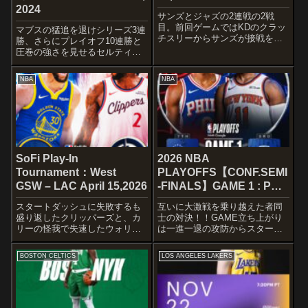
2024
サンズとジャズの2連戦の2戦
目。前回ゲームではKDのクラッ
マブスの猛追を退けシリーズ3連
チスリーからサンズが接戦を制
勝、さらにプレイオフ10連勝と
しました！ 渡邊雄太は今季最短
圧巻の強さを見せるセルティッ
となる10分の出場時間となって
クス！！ マブスは一矢報いたい
いますが、ここが踏ん張りどこ
ところですね〜
NBA
NBA
ろとも言えるのではないでしょ
STARTERSBOSTON
うか。STARTERSPHOENIX ...
CELTICSJrue HolidayDerrick
WhiteJaylen...
SoFi Play-In
2026 NBA
Tournament：West
PLAYOFFS【CONF.SEMI
GSW – LAC April 15,2026
-FINALS】GAME 1 : PHI
– NYK May 4, 2026
スタートダッシュに失敗するも
互いに大激戦を乗り越えた者同
盛り返したクリッパーズと、カ
士の対決！！GAME立ち上がり
リーの怪我で失速したウォリア
は一進一退の攻防からスタート
ーズの一戦。 本来ならプレイ
するも、徐々にOF力の高さを見
オフ圏のチームですからね〜
せつけるニックスがリード。
BOSTON CELTICS
LOS ANGELES LAKERS
どちらかが脱落してしまうのも
23点差で折り返します。後半も
勿体無いですが。
攻め手を緩めずニックスがリー
STARTERSGOLDEN STATE
ドを拡大し続け、快勝でGAME1
WARRIOR...
をモノ...