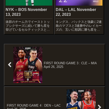
NYK – BOS November
DAL – LAL November
13, 2023
22, 2023
抜群のチーム力でイーストトッ
キングス、バックスと強豪に2連
プシクサーズに続いて勝ち星を
敗のマブスと3連勝中のレイカー
挙げているセルティックスと、
ズの、互いに順調に勝ち星を重
まずまずの出だしから中堅をキ
ねて9勝同士の対戦です。
ープするニックスの一戦です。
STARTERSDALLAS
STARTERSNEW YORK
MAVRICKSDerrick Jones
KNICKSJalen BrunsonQuentin
Jr.Grant WilliamsDereck Liv...
Grimes...
FIRST ROUND GAME 3 : CLE – MIA
April 26, 2025
FIRST ROUND GAME 4 : DEN – LAC