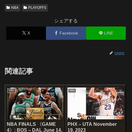
NBA
PLAYOFFS
シェアする
X
Facebook
LINE
croro
関連記事
NBA
NBA
NBA FINALS 〈GAME
PHX – UTA November
4〉: BOS – DAL June 14,
19, 2023