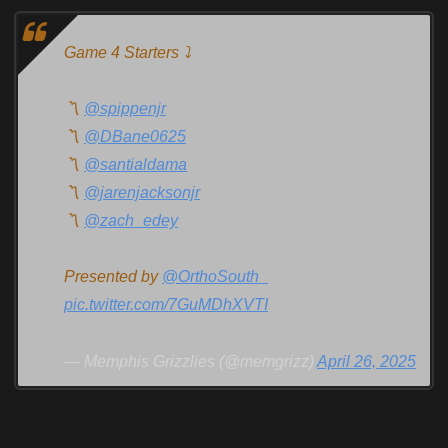
Game 4 Starters ⤵️
〽️
@spippenjr
〽️
@DBane0625
〽️
@santialdama
〽️
@jarenjacksonjr
〽️
@zach_edey
Presented by
@OrthoSouth_
pic.twitter.com/7GuMDhXVTI
— Memphis Grizzlies (@memgrizz)
April 26, 2025