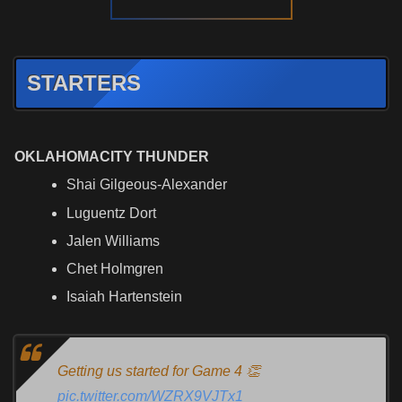
STARTERS
OKLAHOMACITY THUNDER
Shai Gilgeous-Alexander
Luguentz Dort
Jalen Williams
Chet Holmgren
Isaiah Hartenstein
Getting us started for Game 4 👏
pic.twitter.com/WZRX9VJTx1