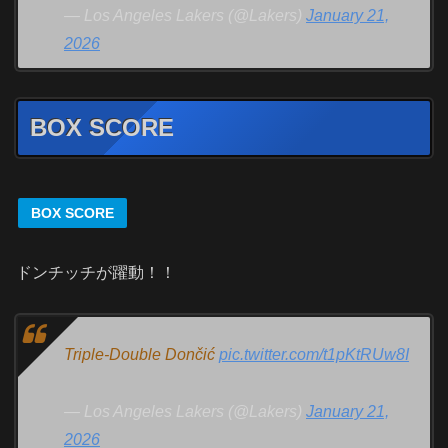
— Los Angeles Lakers (@Lakers)
January 21,
2026
BOX SCORE
BOX SCORE
ドンチッチが躍動！！
Triple-Double Dončić
pic.twitter.com/t1pKtRUw8I
— Los Angeles Lakers (@Lakers)
January 21,
2026