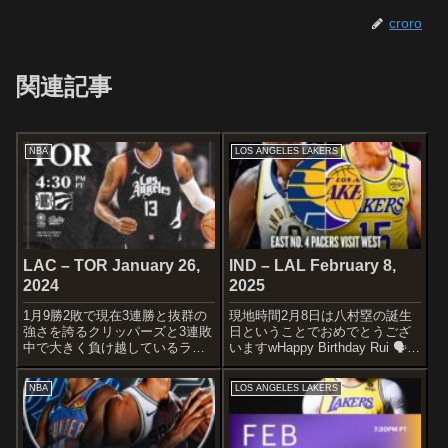
croro
関連記事
NBA
LOS ANGELES LAKERS
LAC – TOR January 26,
IND – LAL February 8,
2024
2025
1月9勝2敗で現在3連勝と抜群の
現地時間2月8日は八村塁の誕生
強さを誇るクリッパーズと3連敗
日ということでおめでとうござ
中で大きく負け越しているラプ
いますwHappy Birthday Rui 🗣️誕
ターズの一戦です。
生日おめでとう、塁！
STARTERSLOS ANGELES
pic.twitter.com/cFnnMALwMX—
NBA
LOS ANGELES LAKERS
CLIPPERSJames
Los Angeles Lakers (@Laker...
HardenTerance MannPaul
GeorgeKaw...