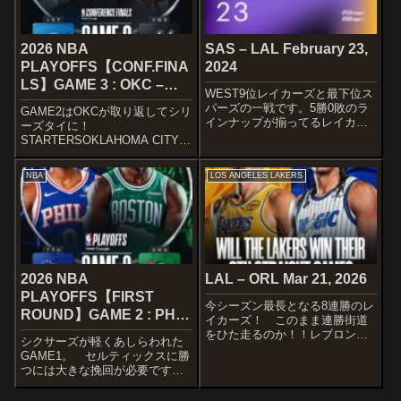
2026 NBA
SAS – LAL February 23,
PLAYOFFS【CONF.FINA
2024
LS】GAME 3 : OKC –
WEST9位レイカーズと最下位ス
SAS May 22, 2026
パーズの一戦です。5勝0敗のラ
GAME2はOKCが取り返してシリ
インナップが揃ってるレイカー
ーズタイに！
ズにとっては負けられないゲー
STARTERSOKLAHOMA CITY
ムですね〜STARTERSSAN
THUNDERIt's time ⚡️@Kia
ANTONIO SPURSTre
Electric Starting Lineups
NBA
LOS ANGELES LAKERS
JonesDevin VassellVictor We...
pic.twitter.com/MNzSXxkrz...
2026 NBA
LAL – ORL Mar 21, 2026
PLAYOFFS【FIRST
今シーズン最長となる8連勝のレ
ROUND】GAME 2 : PHI –
イカーズ！ このまま連勝街道
BOS Apr 21, 2026
をひた走るのか！！レブロン・
シクサーズが軽くあしらわれた
ジェームズはNBA歴代単独1位と
GAME1。 セルティックスに勝
なる1612試合目の出場！！ 華
つには大きな挽回が必要です。
を添えたいですね〜THE MOST
STARTERSPHILADELPHIA
REGULAR-SEASON NBA
76ERStonight’s starters: 🔔