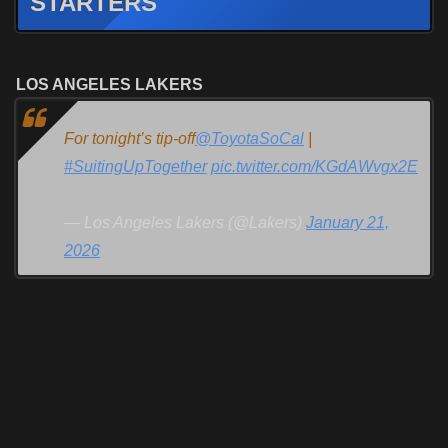
STARTERS
LOS ANGELES LAKERS
For tonight’s tip-off
@ToyotaSoCal
|
#SuitingUpTogether
pic.twitter.com/KGdAWvgx2E
— Los Angeles Lakers (@Lakers)
January 21,
2026