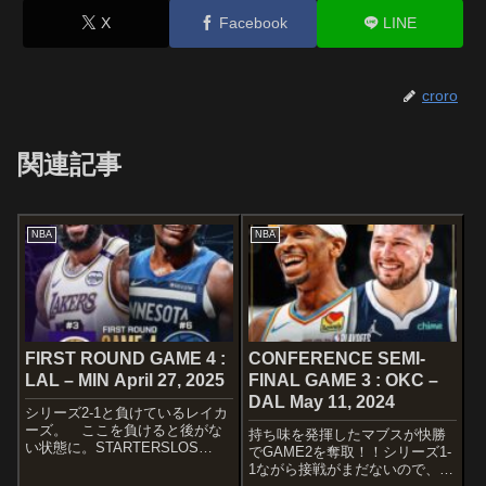
X
Facebook
LINE
croro
関連記事
NBA
NBA
FIRST ROUND GAME 4 :
CONFERENCE SEMI-
LAL – MIN April 27, 2025
FINAL GAME 3 : OKC –
DAL May 11, 2024
シリーズ2-1と負けているレイカ
ーズ。 ここを負けると後がな
持ち味を発揮したマブスが快勝
い状態に。STARTERSLOS
でGAME2を奪取！！シリーズ1-
ANGELES LAKERSRui
1ながら接戦がまだないので、ピ
HachimuraLeBron JamesJaxon