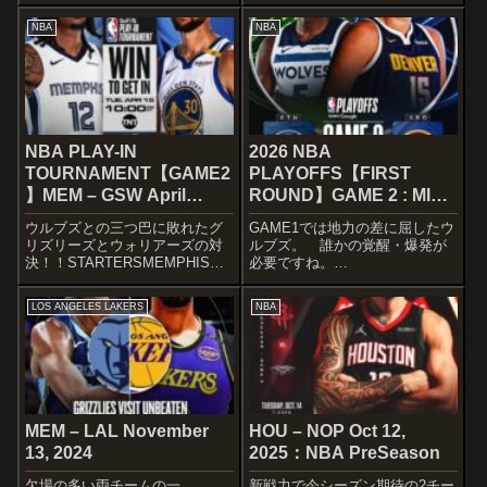
リピリしたゲームを見せて欲し
HayesAustin ReavesLuka
いですね〜
NBA
NBA
Donci...
STARTERSOKLAHOMA CITY
THUNDERLuguentz DortJalen
William...
NBA PLAY-IN
2026 NBA
TOURNAMENT【GAME2
PLAYOFFS【FIRST
】MEM – GSW April
ROUND】GAME 2 : MIN
15,2025
– DEN Apr 20, 2026
ウルブズとの三つ巴に敗れたグ
GAME1では地力の差に屈したウ
リズリーズとウォリアーズの対
ルブズ。 誰かの覚醒・爆発が
決！！STARTERSMEMPHIS
必要ですね。
GRIZZLIESJa MorantDesmond
STARTERSMINNESOTA
BaneScotty Pippen Jr.Jaren
TIMBERWOLVESthe five in
LOS ANGELES LAKERS
NBA
Jackson Jr.Zach Edey...
game 2️⃣
pic.twitter.com/gH6pR2eusR—
Minne...
MEM – LAL November
HOU – NOP Oct 12,
13, 2024
2025：NBA PreSeason
欠場の多い両チームの一
新戦力で今シーズン期待の2チー