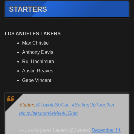
STARTERS
LOS ANGELES LAKERS
Max Christie
Anthony Davis
Rui Hachimura
Austin Reaves
Gebe Vincent
Starters
@ToyotaSoCal
|
#SuitingUpTogether
pic.twitter.com/wMyuIUGjdh
— Los Angeles Lakers (@Lakers)
December 14,