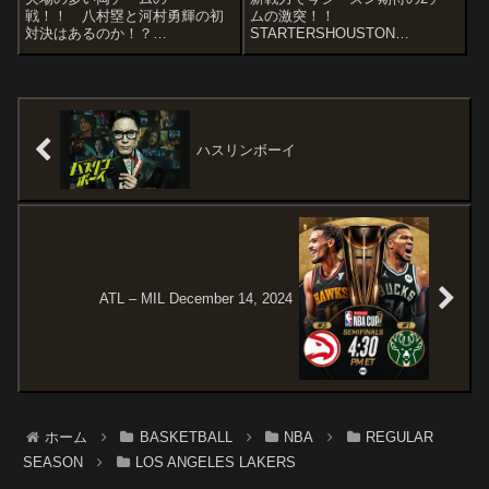
戦！！ 八村塁と河村勇輝の初
ムの激突！！
対決はあるのか！？
STARTERSHOUSTON
wSTARTERSMEMPHIS
ROCKETSJabari Smith
GRIZZLIESScotty Pippen
Jr.Alperen SengunSteven
Jr.Jaylen WellsSanti
AdamsKevin DurantAmen
AldamaJaren Jackson Jr.Ja...
ThompsonTonight’s...
ハスリンボーイ
ATL – MIL December 14, 2024
ホーム
BASKETBALL
NBA
REGULAR
SEASON
LOS ANGELES LAKERS