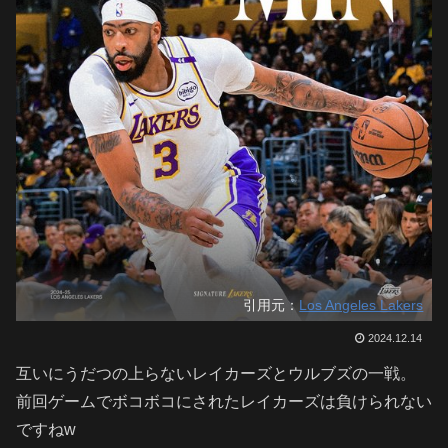
引用元：
Los Angeles Lakers
2024.12.14
互いにうだつの上らないレイカーズとウルブズの一戦。
前回ゲームでボコボコにされたレイカーズは負けられない
ですねw