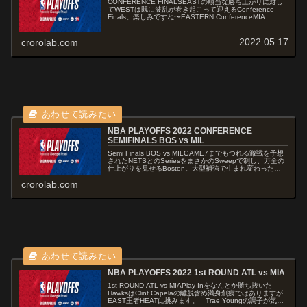
CONFERENCE FINALSEASTの順当な勝ち上がりに対し
てWESTは既に波乱が巻き起こって迎えるConference
Finals。楽しみですね〜EASTERN ConferenceMIA
vs BOS圧倒的GAME運びで危なげな...
2022.05.17
crorolab.com
NBA PLAYOFFS 2022 CONFERENCE
SEMIFINALS BOS vs MIL
Semi Finals BOS vs MILGAME7までもつれる激戦を予想
されたNETSとのSeriesをまさかのSweepで制し、万全の
仕上がりを見せるBoston。大型補強で生まれ変わった
Bullsとの激戦でKhris Middlet...
crorolab.com
NBA PLAYOFFS 2022 1st ROUND ATL vs MIA
1st ROUND ATL vs MIAPlay-Inをなんとか勝ち抜いた
HawksはClint Capelaの離脱含め満身創痍ではありますが
EAST王者HEATに挑みます。 Trae Youngの調子が気に