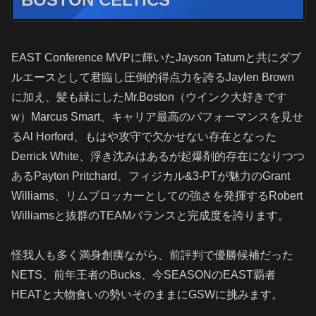
EAST Conference MVPに輝いた
Jayson Tatum
と共にダブ
ルエースとして君臨し圧倒的得点力を誇る
Jaylen Brown
に加え、髪も緑にしたMr.Boston（ウインク大好きです
w）Marcus Smart、キャリア最高のパフォーマンスを見せ
るAl Horford、もはや攻守で欠かせない存在となった
Derrick White、浮き沈みはあるが起爆剤的存在になりつつ
あるPayton Pritchard、フィジカル&3-PTが魅力のGrant
Williams、リムブロッカーとしての強さを発揮するRobert
Williamsと抜群のTEAMバランスと完成度を誇ります
。
怪我人も多く満身創痍ながら、前評判で優勝候補だった
NETS、前年王者のBucks、今SEASONのEAST覇者
HEAT
と大物食いの勢いそのままにGSWに挑みます。