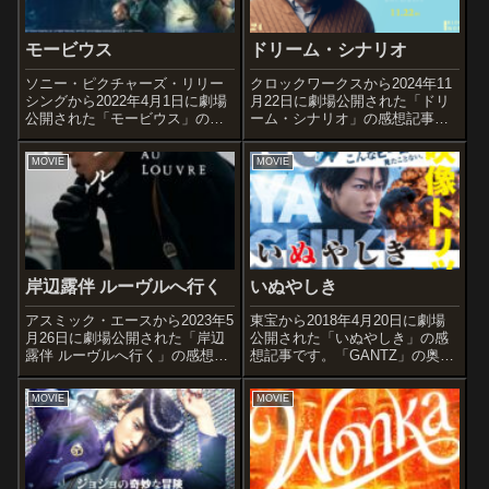
モービウス
ドリーム・シナリオ
ソニー・ピクチャーズ・リリー
クロックワークスから2024年11
シングから2022年4月1日に劇場
月22日に劇場公開された「ドリ
公開された「モービウス」の感
ーム・シナリオ」の感想記事で
想記事です。マーベル・コミッ
す。オススメ度あらすじ＆予告
クの同名のキャラクターをベー
編大学教授のポール・マシュー
MOVIE
MOVIE
スにした「ソニーズ・スパイダ
ズは、ごく普通の生活を送って
ーマン・ユニバース」(SSU)の3
いた。ある日、何百万人もの夢
作目となる作品です。オススメ
の中にポールが一斉に現れたこ
度あ...
とから、...
岸辺露伴 ルーヴルへ行く
いぬやしき
アスミック・エースから2023年5
東宝から2018年4月20日に劇場
月26日に劇場公開された「岸辺
公開された「いぬやしき」の感
露伴 ルーヴルへ行く」の感想記
想記事です。「GANTZ」の奥浩
事です。荒木飛呂彦の大人気コ
哉の同名人気漫画の実写映像化
ミック「ジョジョの奇妙な冒
作品です。オススメ度あらすじ
MOVIE
MOVIE
険」のスピンオフ作品で、高橋
＆予告編会社や家族から疎外さ
一生の主演でテレビドラマ化さ
れている、定年を目前に控えた
れた「岸辺露伴は動かない」
初老のサラリーマン・犬屋敷壱
(2020...
郎。 ...