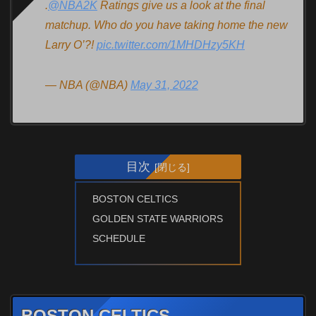
.
@NBA2K
Ratings give us a look at the final
matchup. Who do you have taking home the new
Larry O’?!
pic.twitter.com/1MHDHzy5KH
— NBA (@NBA)
May 31, 2022
目次
BOSTON CELTICS
GOLDEN STATE WARRIORS
SCHEDULE
BOSTON CELTICS