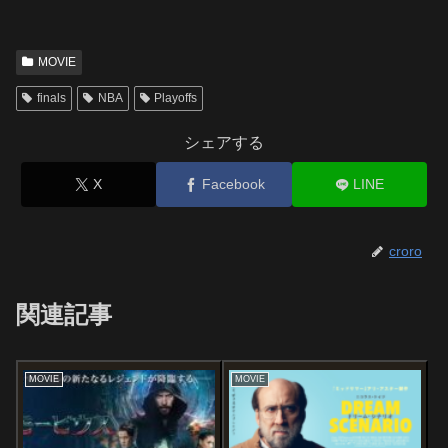
MOVIE
finals
NBA
Playoffs
シェアする
X
Facebook
LINE
croro
関連記事
MOVIE
MOVIE