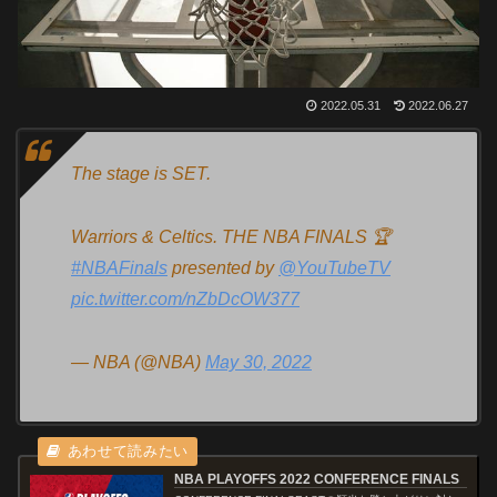
2022.05.31
2022.06.27
The stage is SET.
Warriors & Celtics. THE NBA FINALS 🏆
#NBAFinals
presented by
@YouTubeTV
pic.twitter.com/nZbDcOW377
— NBA (@NBA)
May 30, 2022
NBA PLAYOFFS 2022 CONFERENCE FINALS