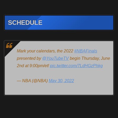
SCHEDULE
Mark your calendars, the 2022
#NBAFinals
presented by
@YouTubeTV
begin Thursday, June
2nd at 9:00pm/et!
pic.twitter.com/7LdHGzPhkg
— NBA (@NBA)
May 30, 2022