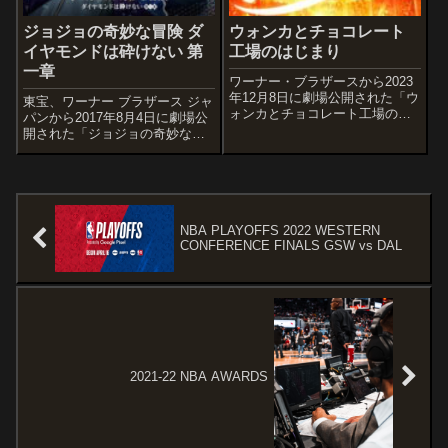
ジョジョの奇妙な冒険 ダ
ウォンカとチョコレート
イヤモンドは砕けない 第
工場のはじまり
一章
ワーナー・ブラザースから2023
年12月8日に劇場公開された「ウ
東宝、ワーナー ブラザース ジャ
ォンカとチョコレート工場のは
パンから2017年8月4日に劇場公
じまり」の感想記事です。ロア
開された「ジョジョの奇妙な冒
ルド・ダール原作の児童小説
険 ダイヤモンドは砕けない 第一
『チョコレート工場の秘密』、
章」の感想記事です。荒木飛呂
ティム・バートン監督×ジョニ
彦の大人気漫画『ジョジョの奇
ー・デップ主演の大ヒット作
妙な冒険』の第4部の実写映像化
「チャーリー...
で、東宝とワーナー ブラザー...
NBA PLAYOFFS 2022 WESTERN
CONFERENCE FINALS GSW vs DAL
2021-22 NBA AWARDS