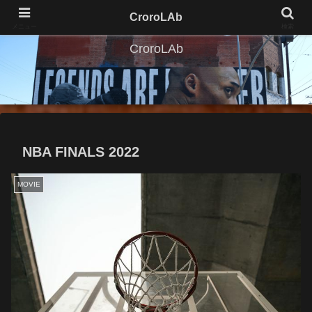
CroroLAb
メニュー
検索
CroroLAb
NBA FINALS 2022
MOVIE