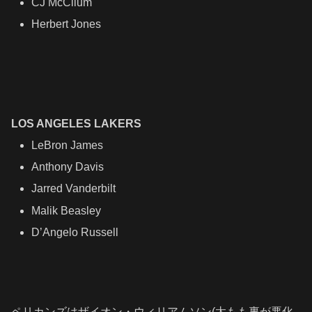
CJ McCllum
Herbert Jones
LOS ANGELES LAKERS
LeBron James
Anthony Davis
Jarred Vanderbilt
Malik Beasley
D’Angelo Russell
ペリカンズはザイオン・ウィリアムソン(太もも裏が悪化