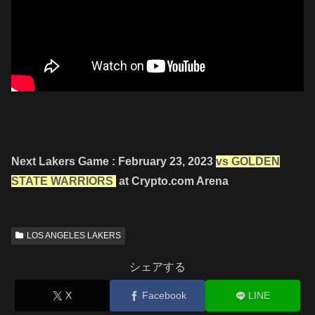
Next Lakers Game : February 23, 2023
vs GOLDEN
STATE WARRIORS
at Crypto.com Arena
LOS ANGELES LAKERS
シェアする
X
Facebook
LINE