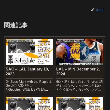
croro
関連記事
LOS ANGELES LAKERS
LOS ANGELES LAKERS
SAC – LAL January 18,
LAL – MIN December 2,
2023
2024
Dr. Buss Night with the Purple &
6位と勝ち越してはいるものの調
Gold!🕢 7:30 PM📺
子を上げたいレイカーズと11位
@SpectrumSN📻 ESPN LA
と全く奮っていないウルブズの
710/KWKW (S)@SociosUSA x
対戦です。STARTERSLOS
#LakeShow— Los Angeles La...
ANGELES LAKERSRui
LOS ANGELES LAKERS
LOS ANGELES LAKERS
HachimuraLeBron
JamesAnthony DavisDalton ...