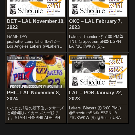
DET – LAL November 18,
OKC – LAL February 7,
2022
2023
GAME DAY
Lakers. Thunder. 🕖 7:00 PM📺
pic.twitter.com/HahulHLwY2—
TNT, @SpectrumSN📻 ESPN
Los Angeles Lakers (@Lakers)
LA 710/KWKW (S)
November 18, 2022快勝したネッ
@SociosUSA x #LakeShow—
ツ戦から中4日と休息十分でイー
Los Angeles Lakers (@Lakers)
LOS ANGELES LAKERS
LOS ANGELES LAKERS
スト最下位のピストンズ戦に臨
...
むレ...
PHI – LAL November 8,
LAL – POR January 22,
2024
2023
いまだに1勝の最下位シクサーズ
Lakers. Blazers.🕖 6:00 PM📺
と4勝4敗レイカーズの一戦で
@SpectrumSN📻 ESPN LA
す。STARTERSPHILADELPHIA
710/KWKW (S) @SociosUSA x
76ERSPaul GeorgeCaleb
#LakeShow— Los Angeles
MartinAndre DrummondKelly
Lakers (@Lakers) Januar...
Oubre Jr.Kyle Lowryt...