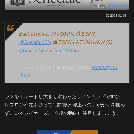
引用元：
NBA.com
2023.02.16
Back at home. 🕖 7:00 PM 📺 ESPN,
@SpectrumSN
📻 ESPN LA 710/KWKW (S)
@SociosUSA
x
#LakeShow
— Los Angeles Lakers (@Lakers)
February 15,
2023
ラスをトレードし大きく変わったラインナップですが 、
レブロン不在もあって1勝2敗と浮上への手がかりを掴め
ずにいるレイカーズ。 今後の動向に注目しましょう。