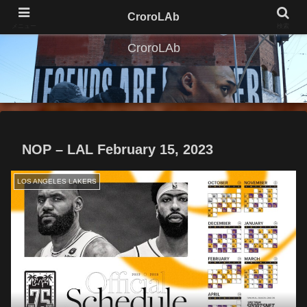
CroroLAb
メニュー
検索
CroroLAb
NOP – LAL February 15, 2023
LOS ANGELES LAKERS