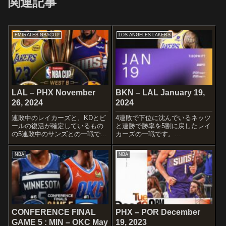
関連記事
EMIRATES NBACUP
LOS ANGELES LAKERS
LAL – PHX November
BKN – LAL January 19,
26, 2024
2024
連敗中のレイカーズと、KDとビ
4連敗で下位に沈んでいるネッツ
ールの復活が確定しているもの
と連勝で勝率を5割に戻したレイ
の5連敗中のサンズとの一戦で
カーズの一戦です。
す。STARTERSLOS ANGELES
STARTERSBROOKLYN
LAKERSRui HachimuraLeBron
NETSSpencer DinwiddieMikal
NBA
NBA
JamesAnthony DavisCam
BridgesDorian Finney-SmithNic
Reddish...
Claxton...
CONFERENCE FINAL
PHX – POR December
GAME 5 : MIN – OKC May
19, 2023