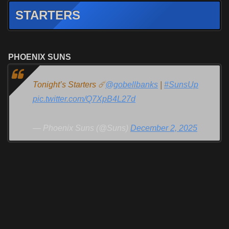
STARTERS
PHOENIX SUNS
Tonight’s Starters ☄️
@gobellbanks
|
#SunsUp
pic.twitter.com/Q7XpB4L27d
— Phoenix Suns (@Suns)
December 2, 2025