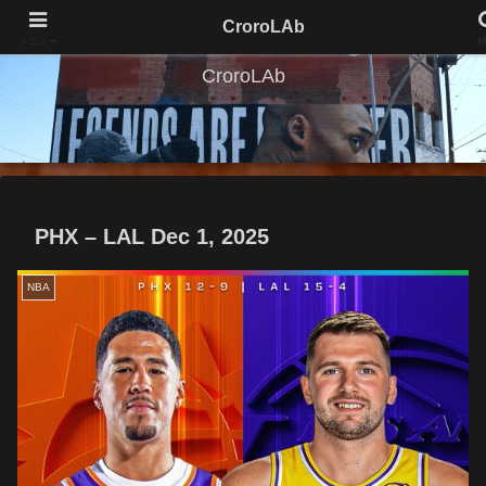
CroroLAb
メニュー
CroroLAb
PHX – LAL Dec 1, 2025
NBA