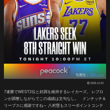
引用元：
NBA.com
2025.12.02
7連勝でWEST2位と好調を維持するレイカーズ。 レブロ
ンが調整しながらでこの成績は文句なし。 ドンチッチ＆
リーブスに感謝ですね～ 八村塁もスリーポイントコンテ