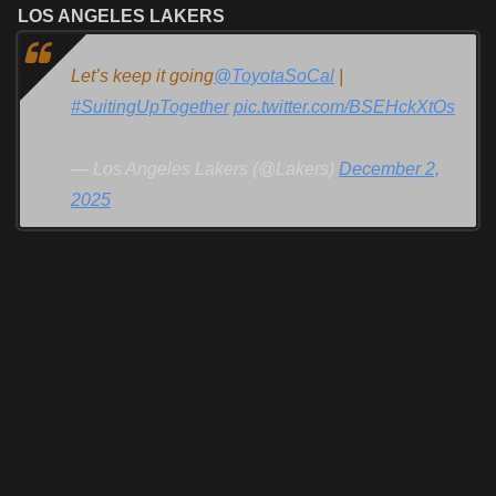
LOS ANGELES LAKERS
Let’s keep it going
@ToyotaSoCal
|
#SuitingUpTogether
pic.twitter.com/BSEHckXtOs
— Los Angeles Lakers (@Lakers)
December 2,
2025