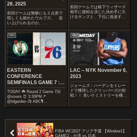
28, 2025
前回ゲームでは格下ウィザーズ
相手に接戦を演じた決め手に欠
前回ゲームは無惨にも２点差で
けるサンズと、下位に低迷する
惜しくも敗れたウルブズ。 追
ブレイザーズの一戦です。
い上げられるのか。
STARTERSPHOENIX
STARTERSMINNESOTA
SUNSKevin DurantDevin
TIMBERWOLVESMike
NBA
NBA
BookerGrayson AllenNassir L...
ConleyAnthony EdwardsJaden
McDanielsJulius Randl...
EASTERN
LAC – NYK November 6,
CONFERENCE
2023
SEMIFINALS GAME 7 :
ジェームズ・ハーデンをトレー
PHI – BOS May 14, 2023
ドで獲得したクリッパーズの初
TODAY ☘️ Round 2 Game 7🆚
戦！！ 良いケミストリーを構築
@sixers ⏰ 3:30PM📍
していただけに今後どうなるか
@tdgarden 📺 ABC🎙️
非常に注目ですね〜！！
@985TheSportsHub Small
STARTERSLOS ANGELES
Business of the Game:
ClippersPaul GeorgeKawhi
pic.twitter.co...
Leonard...
FIBA WC2027 アジア予選 【Window1】
GAME2：台湾 vs 日本