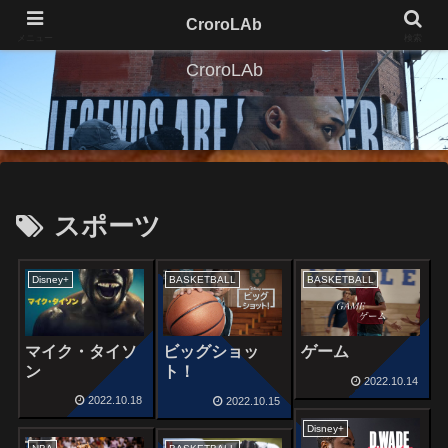
CroroLAb
メニュー
検索
CroroLAb
スポーツ
Disney+
BASKETBALL
BASKETBALL
マイク・タイソ
ビッグショッ
ゲーム
ン
ト！
2022.10.14
2022.10.18
2022.10.15
Disney+