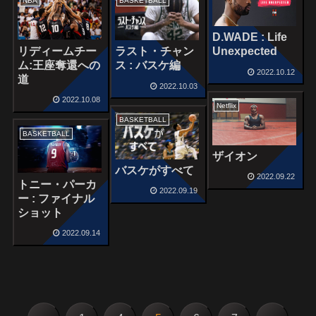
NBA
BASKETBALL
D.WADE : Life
リディームチー
ラスト・チャン
Unexpected
ム:王座奪還への
ス : バスケ編
2022.10.12
道
2022.10.03
2022.10.08
Netflix
BASKETBALL
BASKETBALL
ザイオン
バスケがすべて
2022.09.22
トニー・パーカ
2022.09.19
ー : ファイナル
ショット
2022.09.14