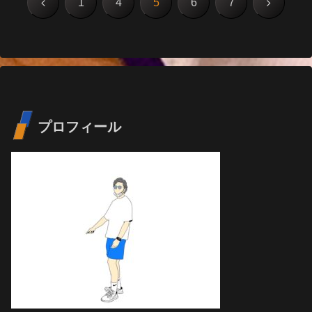
前
次
1
4
5
6
7
へ
へ
プロフィール