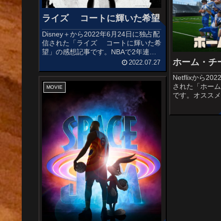
ライズ コートに輝いた希望
Disney＋から2022年6月24日に独占配
信された「ライズ コートに輝いた希
望」の感想記事です。NBAで2年連続
MVPを獲得したヤニス・アデトクンボ
ホーム・チ
2022.07.27
とその兄弟、そして家族の絆を描いた
Netflixから
作品です。監督・脚本はナイジェリア
された「ホー
出身のアキン・オモ...
MOVIE
です。オスス
NFLのスーパ
つコーチのシ
ら停止処分を
来たショーンは息