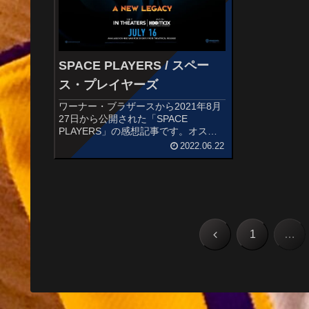
SPACE PLAYERS / スペー
ス・プレイヤーズ
ワーナー・ブラザースから2021年8月
27日から公開された「SPACE
PLAYERS」の感想記事です。オスス
メ度あらすじ＆予告編AIであるアル・
2022.06.22
G・リズム（ドン・チードル）の暴走
によりバーチャル・ワールドに閉じ込
められたレブロンと息子のド...
前
1
…
へ