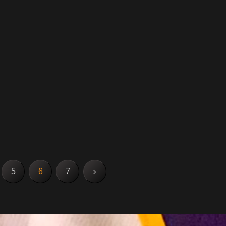
次
5
6
7
へ