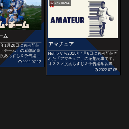
描かれたスポ...
BASKETBALL
ーム
アマチュア
2022年1月28日に独占配信
ム・チーム」の感想記事
Netflixから2018年4月6日に独占配信さ
メ度あらすじ＆予告編
れた「アマチュア」の感想記事です。
ーボールで優勝経験を持
2022.07.12
オススメ度あらすじ＆予告編学習障害
ョーンは、とあることか
を抱えながらも類まれなる才能を見出
2022.07.05
受ける。久々に時間が出
され、若干14歳で強豪校にスカウトさ
子のア...
れた天才バスケ少年。綺麗事では済ま
されないアマチュアス...