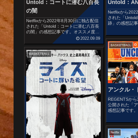
Untold：
Untold：コートに潜む八百長
の闇
Netflixから
された「Unto
Netflixから2022年8月30日に独占配信
跡」の感想記
された「Untold：コートに潜む八百長
情報製作国:アメ
の闇」の感想記事です。オススメ度作
給:Netflix
品情報製作国:アメリカ（2022年）配
2022.09.09
ン・ジュニア本
給:Netflix監督:デヴィッド・テリー・
ュ...
BASKETBALL
ファイン本編:77分レビュー自身が審...
BASKETBALL
アンクル・
REGENTSから
公開された「
感想記事です。
リー・アービ
に扮し、スト
うペプシのCM
まれた同名キャラ
Netflix