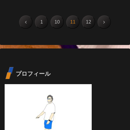
前
次
1
10
11
12
へ
へ
プロフィール