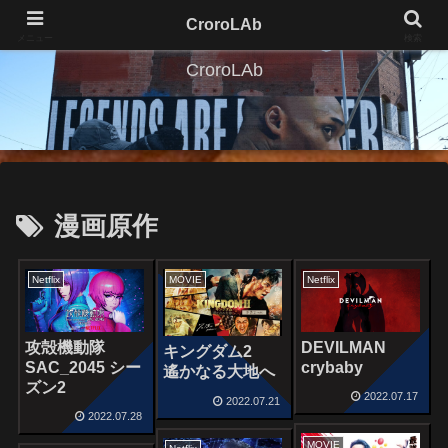
CroroLAb
メニュー
検索
CroroLAb
漫画原作
Netflix
MOVIE
Netflix
攻殻機動隊
DEVILMAN
キングダム2
SAC_2045 シー
crybaby
遙かなる大地へ
ズン2
2022.07.17
2022.07.21
2022.07.28
MOVIE