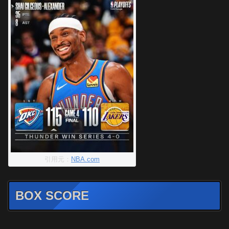
引用元：
NBA.com
BOX SCORE