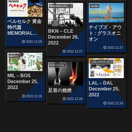
Netflix
BROOKLYN NETS
Netflix
ベルセルク 黄金
ナイブズ・アウ
時代篇
BKN – CLE
ト : グラスオニ
MEMORIAL
December 26,
オン
EDITION
2022.12.28
2022
2022.12.27
2022.12.27
MOVIE
LOS ANGELES LAKERS
PHYSICAL
MIL – BOS
December 25,
LAL – DAL
2022
December 25,
足首の捻挫
2022
2022.12.26
2022.12.26
2022.12.26