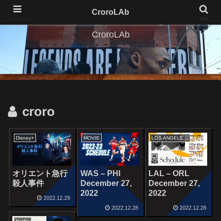
CroroLAb
メニュー
検索
CroroLAb
croro
Disney+
MOVIE
LOS ANGELES LAKERS
オリエント急行
WAS – PHI
LAL – ORL
殺人事件
December 27,
December 27,
2022
2022
2022.12.29
2022.12.28
2022.12.28