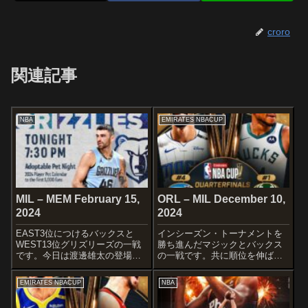
croro
関連記事
NBA
EMIRATES NBACUP
MIL – MEM February 15,
ORL – MIL December 10,
2024
2024
EAST3位につけるバックスと
インシーズン・トーナメントを
WEST13位グリズリーズの一戦
勝ち進んだマジックとバックス
です。今日は渡邊雄太の登場は
の一戦です。共に順位を伸ば
あるのかなぁ〜
し、3位と5位の好カード！！
STARTERSMILWAUKEE
STARTERSORLANDO
EMIRATES NBACUP
NBA
BUCKSJae CrowderDamian
MAGICJalen SuggsKentavious
LillardBrook LopezMalik Bea...
Caldwell-PopeWendell C...