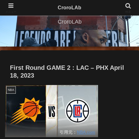
CroroLAb
メニュー
検索
CroroLAb
First Round GAME 2 : LAC – PHX April
18, 2023
NBA
引用元：
NBA.com