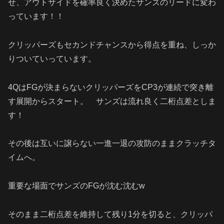
せ、アウトサイドを確率良く決めたサンズのリードに変わ
っています！！
クリッパーズもセカンドチャンスから得点を重ね、しっか
りついていっています。
4Q
は
FG
が決まらないクリッパーズを
CP3
が連続で突き離
す展開からスタート。 サンズは流れ良く二桁点差としま
す！
その後は互いに譲らない一進一退の攻防のままクラッチタ
イムへ。
重要な場面でサンズの
FG
が沈む沈む
w
そのまま二桁点差を維持して残り
1
分を切ると、クリッパ