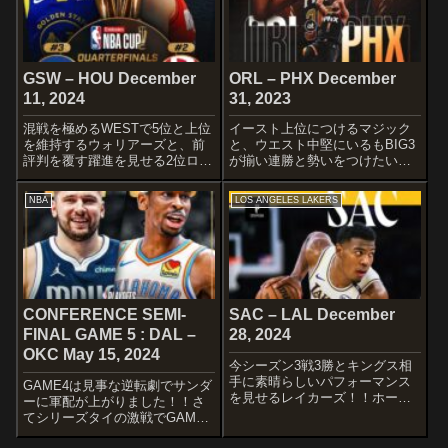
GSW – HOU December
ORL – PHX December
11, 2024
31, 2023
混戦を極めるWESTで5位と上位
イースト上位につけるマジック
を維持するウォリアーズと、前
と、ウエスト中堅にいるもBIG3
評判を覆す躍進を見せる2位ロケ
が揃い連勝と勢いをつけたいサ
ッツの一戦です。
ンズの一戦です。
STARTERSGOLDEN STATE
STARTERSORLANDO
NBA
LOS ANGELES LAKERS
WARRIORSStephen CurryBuddy
MAGICFranz WagnerPaolo
HieldDraymond Green...
BancheroJalen SuggsGoga
Bitad...
CONFERENCE SEMI-
SAC – LAL December
FINAL GAME 5 : DAL –
28, 2024
OKC May 15, 2024
今シーズン3戦3勝とキングス相
手に素晴らしいパフォーマンス
GAME4は見事な逆転劇でサンダ
を見せるレイカーズ！！ホーム
ーに軍配が上がりました！！さ
で迎えるキングスとの最終戦も
てシリーズタイの激戦でGAME5
買って終わりたいところです
を迎えます
ね〜延長契約を交わしたばかり