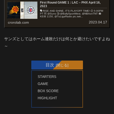
First Round GAME 1 : LAC – PHX April 16,
2023
🗣️RISE AND SHINE, IT’S PLAYOFF TIME! 🕖 5:00PM
PT 🆚 @Suns 📺 @BallySportWest, @NBAonTNT 📻
KEIB 1150, @TuLigaRadio pic.twit...
2023.04.17
crorolab.com
サンズとしてはホーム連敗だけは何とか避けたいですよね
～
目次
STARTERS
GAME
BOX SCORE
HIGHLIGHT