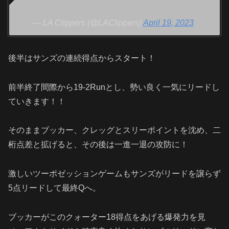
— LA Clippers (@LAClippers)
April 19, 2023
後半はサンズの連続得点からスタート！
前半終了間際から
19-2Run
とし、勢い良く一気にリードし
ていきます！！
そのままブッカー、クレッグとスリーポイントを沈め、二
桁点差と拡げると、その後は一進一退の攻防に！
激しいツーポゼッションゲームもサンズがリードを譲らず
5
点リードして最終
Q
へ。
ブッカーがこのクォーター
18
得点をあげる爆発力を見