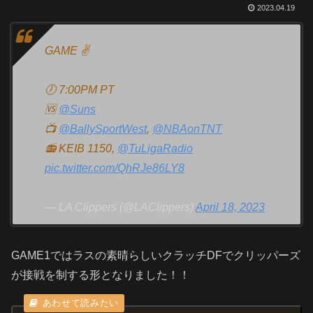
2023.04.19
GAME ✌️
🕖 7:00PM PT
🆚
@Suns
📺
@BallySportWest
,
@NBAonTNT
📻 KEIB 1150,
@TuLigaRadio
pic.twitter.com/QhRJe86LY8
— LA Clippers (@LAClippers)
April 18, 2023
GAME1ではラスの素晴らしいクラッチDFでクリッパーズ
が接戦を制する形となりました！！