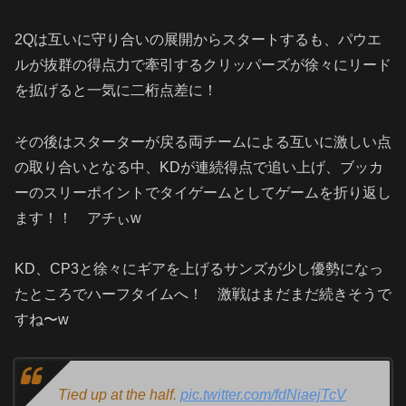
2Q
は互いに守り合いの展開からスタートするも、パウエ
ルが抜群の得点力で牽引するクリッパーズが徐々にリード
を拡げると一気に二桁点差に！
その後はスターターが戻る両チームによる互いに激しい点
の取り合いとなる中、
KD
が連続得点で追い上げ、ブッカ
ーのスリーポイントでタイゲームとしてゲームを折り返し
ます！！ アチぃ
w
KD
、
CP3
と徐々にギアを上げるサンズが少し優勢になっ
たところでハーフタイムへ！ 激戦はまだまだ続きそうで
すね〜
w
Tied up at the half.
pic.twitter.com/fdNiaejTcV