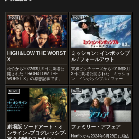
MOVIE
MOVIE
HiGH&LOW THE WORST
ミッション : インポッシブ
X
ル / フォールアウト
松竹から2022年9月9日に劇場公
東和ピクチャーズから2018年8月
開された「HiGH&LOW THE
3日に劇場公開された「ミッショ
WORST X」の感想記事です。
ン : インポッシブル / フォール
「HiGH&LOW」×「クローズ」
アウト」の感想記事です。言わ
「WORST」2大最強コンテンツ
ずと知れたブルース・ゲラーの
MOVIE
Netflix
のクロスオーバー作品
『スパイ大作戦』を原作とした
『HiGH&LOW THE WORST』
アクション大作シリーズである
(2019)...
『ミッション : インポッシ...
劇場版 ソードアート・オ
ファミリー・アフェア
ンライン -プログレッシブ-
Netflixから2024年6月28日に独占