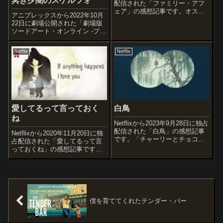
冥き夕闇のスケルツォ
配信された「ファミリー・アフ
ェア」の感想記事です。オスス
アニプレックスから2022年10月
メ度あらすじ＆予告編ワガママ
22日に劇場公開された「劇場版
で要求の多い映画スターのアシ
ソードアート・オンライン -プロ
スタントを務める若い女性。
グレッシブ- 冥き夕闇のスケルツ
日々振り回されるだけでもうん
ォ」の感想記事です。アインク
ざりなのに、彼が自分の母親と
Netflix
Netflix
ラッド第一層からの軌跡を深く
恋...
掘り下げていく、作者自身によ
るリブート・シリーズ『ソー...
愛してるって言っておく
白鳥
ね
Netflixから2023年9月28日に独占
配信された「白鳥」の感想記事
Netflixから2020年11月20日に独
です。「チャーリーとチョコレ
占配信された「愛してるって言
ート工場」で知られるイギリス
っておくね」の感想記事です。
の児童文学作家ロアルド・ダー
第93回アカデミー賞短編アニメ
ルの著作「白鳥」を原作とした
ーション賞を受賞した作品で
ヤングアダルト向け作品です。
す。オススメ度作品情報原題:If
オススメ度作品情報原題:Th...
Anything Happens I Love Y...
僕を育ててくれたテンダー・バー