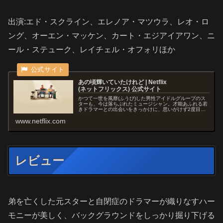
出演:
エド・スクライン、
エレノア・マツウラ、
レオ・ロ
ング、
オーエン・マッケン、
カート・エジアイアワン、
ニ
ール・ステューク、
レイチェル・オフォリ
ほか
あの頃輝いていたけれど | Netflix
( ネ ッ ト フ リ ッ ク ス ) 公 式サ イ ト
かつて一世を風靡(ふうび)した男性アイドルグループのス
ターも、今は落ちぶれたミュージシャン。才能あふれる若
きドラマーとの出会いをきっかけに、思いがけず2度目の
チャンスをつかむ。
www.netflix.com
レビュー
弟を亡くした元スターと自閉症のドラマーが織りなすハー
モニーが美しく、バックグラウンドをしっかり掘り下げる