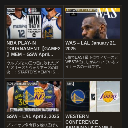
NBA
LOS ANGELES LAKERS
NBA PLAY-IN
WAS – LAL January 21,
TOURNAMENT【GAME2
2025
】MEM – GSW April
6勝でEAST最下位ウィザーズと
15,2025
WEST6位にしがみついているレ
ウルブズとの三つ巴に敗れたグ
イカーズの一戦です
リズリーズとウォリアーズの対
wSTARTERSWASHINGTON
決！！STARTERSMEMPHIS
WIZARDSJordan PoolBub
GRIZZLIESJa MorantDesmond
CarringtonKyle KuzmaBilal
BaneScotty Pippen Jr.Jaren
LOS ANGELES LAKERS
NBA
CoulibalyAl...
Jackson Jr.Zach Edey...
GSW – LAL April 3, 2025
WESTERN
CONFERENCE
プレイオフ争奪戦を繰り広げて
SEMIFINALS GAME 4 :