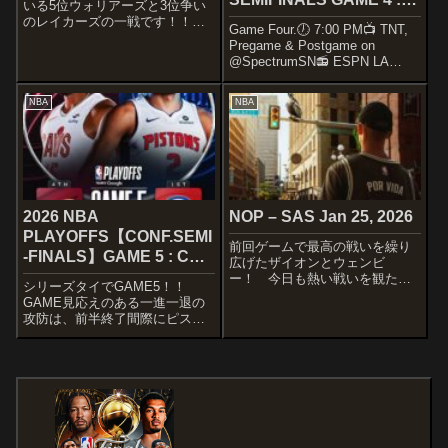
いる5位ウォリアーズと3位争い
GSW – LAL MAY 8, 2023
のレイカーズの一戦です！！残
Game Four.🕖 7:00 PM📺 TNT,
り試合数も”7”とレギュラーシー
Pregame & Postgame on
ズン終了が見えてきています
@SpectrumSN📻 ESPN LA
wSTARTERSGOLDEN STATE
710/KWKW (S)— Los Angeles
WARRIORSStephen
Lakers (@Lakers) May 8, 2...
CurryBrand...
NBA
NBA
2026 NBA
NOP – SAS Jan 25, 2026
PLAYOFFS【CONF.SEMI
前回ゲームで最高の戦いを繰り
-FINALS】GAME 5 : CLE
広げたザイオンとウェンビ
– DET May 13, 2026
ー！ 今日も熱い戦いを観たい
シリーズタイでGAME5！！
ですね～STARTERSNEW
GAME見応えのある一進一退の
ORLEANS PELICANSfirst 5⃣
攻防は、前半終了間際にピスト
#Pelicans | @Gatorade
ンズが一時抜け出すも、どちら
pic.twitter.com/L...
も譲らずクラッチタイムへ！！
ピストンズが再び抜け出すも、
キャブスが残り２分半９点差を
追いついてオーバータイム
へ！！OTも激戦！...