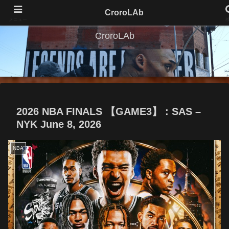
CroroLAb
メニュー
CroroLAb
2026 NBA FINALS 【GAME3】 : SAS –
NYK June 8, 2026
NBA