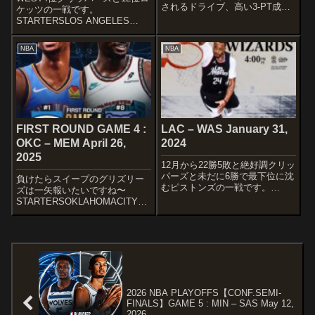
されるドライブ、高い3-PT成功
ケッツの一戦です。
率、さらにはチームプレーの要
STARTERSLOS ANGELES
をこなせるプレーの幅広さとバ
CLIPPERS James Harden
スケIQの高さを誇る安定感のあ
Terance Mann Paul George
NBA
NBA
る選手として魅力を放った”ゴー
Kawhi Leonard Ivica Zubac.@...
ドン・ヘイワード”が、14...
FIRST ROUND GAME 4 :
LAC – WAS January 31,
OKC – MEM April 26,
2024
2025
12月から22勝5敗と絶好調クリッ
パーズと未だに6勝で最下位に沈
負けたらスイープのグリズリー
むピストンズの一戦です。
ズは一矢報いたいですね〜
STARTERSLOS ANGELES
STARTERSOKLAHOMACITY
CLIPPERSJames
THUNDERShai Gilgeous-
HardenTerance MannAmair
AlexanderLuguentz DortJalen
CoffeyKawhi Leonar...
WilliamsChet HolmgrenIsa...
2026 NBA PLAYOFFS【CONF.SEMI-
FINALS】GAME 5 : MIN – SAS May 12,
2026