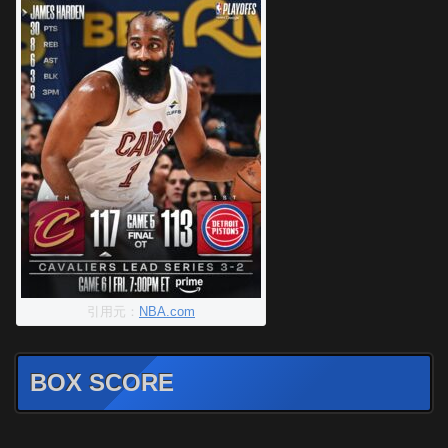
引用元：
NBA.com
BOX SCORE