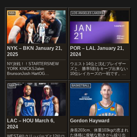
NBA
LOS ANGELES LAKERS
NYK – BKN January 21,
POR – LAL January 21,
2025
2024
NY決戦！！STARTERSNEW
ウエスト14位と沈むブレイザー
YORK KNICKSJalen
ズと、勝率5割をキープ出来ない
BrunsonJosh HartOG
10位レイカーズの一戦です。
AnunobyMikal BridgesKarl-
STARTERSPORTLAND TRAIL
Anthony Townsfirst up
BLAZERSJabari WalkerDeandre
NBA
BASKETBALL
pic.twitter.com/Rsi...
AytonJerami GrantMalcolm ...
LAC – HOU March 6,
Gordon Hayward
2024
身長203cm、体重103kgの恵まれ
た体格に俊敏な動きから繰り出
WEST4位クリッパーズと12位ロ