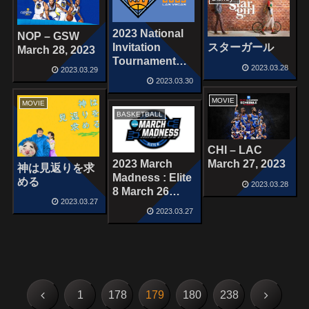
2023 National
NOP – GSW
Invitation
スターガール
March 28, 2023
Tournament
2023.03.28
2023.03.29
Semifinals on
2023.03.30
March 28, 2023
MOVIE
MOVIE
BASKETBALL
CHI – LAC
2023 March
March 27, 2023
神は見返りを求
Madness : Elite
める
2023.03.28
8 March 26
2023.03.27
,2023
2023.03.27
前
次
1
178
179
180
238