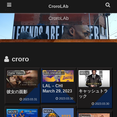
CroroLAb
メニュー
検索
CroroLAb
croro
Prime Video
LOS ANGELES LAKERS
MOVIE
LAL – CHI
March 29, 2023
キャッシュトラ
彼女の面影
ック
2023.03.30
2023.03.31
2023.03.30
NCAA
MOVIE
Disney+