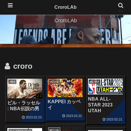
CroroLAb
メニュー
検索
CroroLAb
croro
NBA
MOVIE
MOVIE
NBA ALL-
KAPPEI カッペ
ビル・ラッセル
STAR 2023
イ
: NBA伝説の男
UTAH
2023.02.22
2023.02.23
2023.02.21
MOVIE