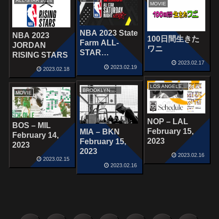
ALL-STAR 2024
MOVIE
NBA 2023 State
NBA 2023
100日間生きた
Farm ALL-
JORDAN
ワニ
STAR
RISING STARS
SATURDAY
2023.02.17
2023.02.19
2023.02.18
NIGHT
LOS ANGELES LAKERS
BROOKLYN NETS
MOVIE
NOP – LAL
BOS – MIL
February 15,
MIA – BKN
February 14,
2023
February 15,
2023
2023
2023.02.16
2023.02.15
2023.02.16