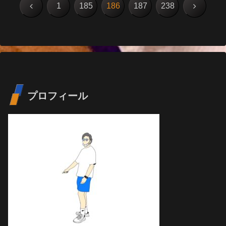
前
次
1
185
186
187
238
へ
へ
プロフィール