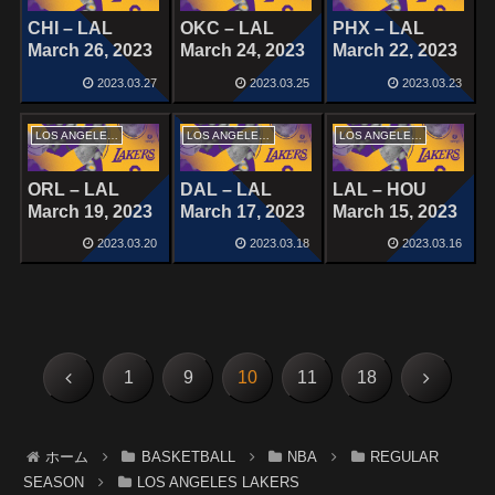
CHI – LAL
OKC – LAL
PHX – LAL
March 26, 2023
March 24, 2023
March 22, 2023
2023.03.27
2023.03.25
2023.03.23
LOS ANGELES LAKERS
LOS ANGELES LAKERS
LOS ANGELES LAKERS
ORL – LAL
DAL – LAL
LAL – HOU
March 19, 2023
March 17, 2023
March 15, 2023
2023.03.20
2023.03.18
2023.03.16
前
次
1
9
10
11
18
へ
へ
ホーム
BASKETBALL
NBA
REGULAR
SEASON
LOS ANGELES LAKERS