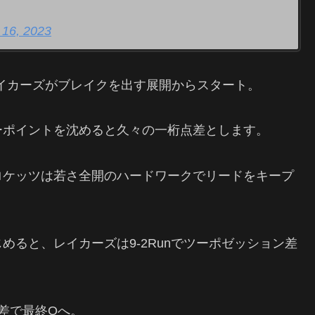
 16, 2023
イカーズがブレイクを出す展開からスタート。
ーポイントを沈めると久々の一桁点差とします。
ロケッツは若さ全開のハードワークでリードをキープ
じめると、レイカーズは
9-2Run
でツーポゼッション差
差で最終
Q
へ。