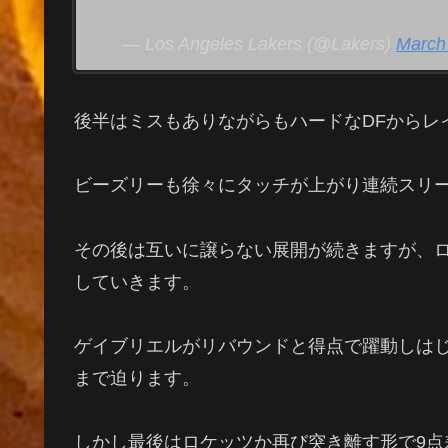
— Los Angeles Lakers (@Lakers)
March
後半はミスもありながらもハードな
DF
からレ
ビーズリーも徐々にタッチが上がり連続スリ
その後は互いに譲らない展開が続きますが、
していきます。
ゲイブリエルがリバウンドと得点で躍動しは
まで迫ります。
しかし最後はロケッツか再び突き離す形で
9
点