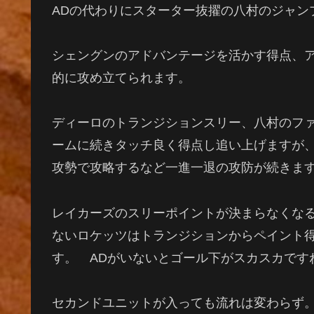
AD
の代わりにスターター抜擢の八村のジャン
シェングンのアドバンテージを活かす得点、
的に攻め立てられます。
ディーロのトランジションスリー、八村のフ
ームに続きタッチ良く得点し追い上げますが
攻勢で攻略するなど一進一退の攻防が続きま
レイカーズのスリーポイントが決まらなくな
ないロケッツはトランジションからペイント
す。
AD
がいないとゴール下がスカスカです
セカンドユニットが入っても流れは変わらず