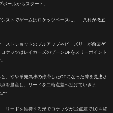
プボールからスタート。
アシストでゲームはロケッツペースに。 八村が徹底
ァーストショットのプルアップやビーズリーが前回ゲ
、ロケッツはレイカーズのゾーン
DF
をスリーポイント
す。
ると、やや単発気味の停滞した
OF
になった隙を見逃さ
得点を量産し、リードを二桁点差へ拡げていきま
ね〜
。 リードを維持する形でロケッツが
12
点差で
1Q
を終