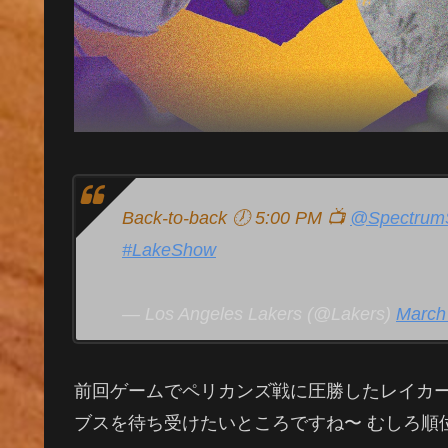
Back-to-back 🕖 5:00 PM 📺
@Spectru
#LakeShow
— Los Angeles Lakers (@Lakers)
March
前回ゲームでペリカンズ戦に圧勝したレイカー
ブスを待ち受けたいところですね〜 むしろ順