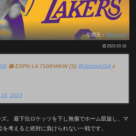
引用元：
NBA.com
2023.03.16
mSN
📻 ESPN LA 710/KWKW (S)
@SociosUSA
x
 15, 2023
ズ。 最下位ロケッツを下し無傷でホーム凱旋し、マ
位を考えると絶対に負けられない一戦です。