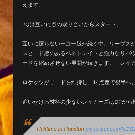
えます。
2Q
は互いに点の取り合いからスタート。
互いに譲らない一進一退が続く中、リーブス
スピード感のあるペネトレイトと強力なリバ
ードを縮めさせない展開が続きます。 レイ
ロケッツがリードを維持し、
14
点差で後半へ
追いかける材料の少ないレイカーズは
DF
から
Halftime in Houston
pic.twitter.com/NOS