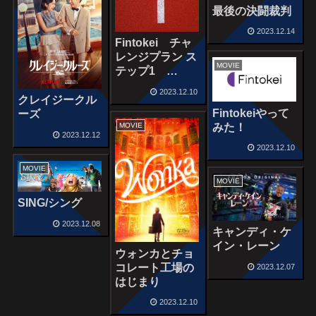
最後の決闘裁判
2023.12.14
Fintokei チャ
レンジプラン ス
MOVIE
テップ1
Week1
2023.12.10
クレイジークル
Fintokeiやって
ーズ
みた！
MOVIE
2023.12.12
2023.12.10
MOVIE
MOVIE
SING/シング
2023.12.08
キャンディ・ケ
イン・レーン
ウォンカとチョ
コレート工場の
2023.12.07
はじまり
2023.12.10