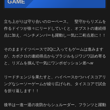
GAME
立ち上がりは守り合いのローペース。 堅守からリズムを
作るドイツが徐々にリードしていくと、オブストの連続得
点に加え、ベンチメンバーも躍動し一気に二桁点差に！！
そのままドイツペースで2Qに入ってもゲームは進みます
が、カボクロの連続得点からブラジルもジワジワ詰め寄る
と、リズムを掴んで一気にワンポゼッション差へw
リードチェンジを果たすと、ハイペースかつハイスコアリ
ングなシーソーゲームが繰り広げられ、タイスコアで試合
を折り返します！！
後半は一進一退の攻防からシュルーダー、フランツと躍動