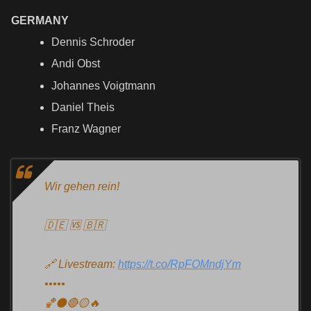
GERMANY
Dennis Schroder
Andi Obst
Johannes Voigtmann
Daniel Theis
Franz Wagner
Wir gehen rein!
🇩🇪 🆚 🇧🇷
🔗 Livestream:
https://t.co/RpFOMndjYm
•••••
🏀⚫️🔴🟡🔥