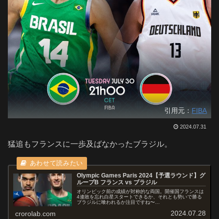
引用元：
FIBA
2024.07.31
猛追もフランスに一歩及ばなかったブラジル。
Olympic Games Paris 2024【予選ラウンド】グ
ループB フランス vs ブラジル
オリンピック前の成績が対称的な両国。開催国フランスは
4連敗を忘れ白星スタートできるか、それとも勢いで勝る
ブラジルに喰われるか注目ですね〜
STARTERSBRAZILMarcelinho HuertasLeo
2024.07.28
crorolab.com
MeindlGeorginho ...