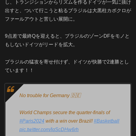
し、トランジションからリズムを作るドイツが一気に抜け
出すと、ついて行こうと粘るブラジルは大黒柱カボクロが
ファールアウトと苦しい展開に。
9点差で最終Qを迎えると、ブラジルのゾーンDFをモノと
もしないドイツがリードを拡大。
ブラジルの猛攻を寄せ付けず、ドイツが快勝で2連勝とし
ています！！
No trouble for Germany 🇩🇪
World Champs secure the quarter-finals of
#Paris2024
with a win over Brazil!
#Basketball
pic.twitter.com/lqScDHw6rh