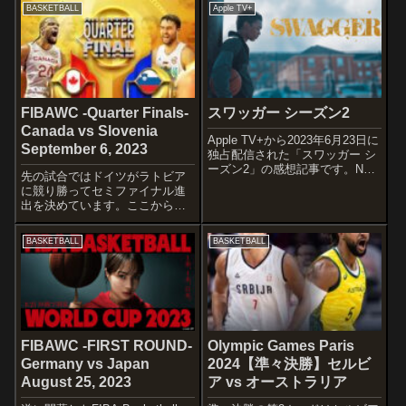
ばれたマイケル・ジョーダン擁
BASKETBALL
Apple TV+
編中学バスケの天才双子ジョー
するシカゴ・ブルズが最後に
ダン・”JB”とジョシュ・”フィル
NBAを制した1997-98シーズンを
シ...
軸に描かれたスポ...
FIBAWC -Quarter Finals-
スワッガー シーズン2
Canada vs Slovenia
Apple TV+から2023年6月23日に
September 6, 2023
独占配信された「スワッガー シ
ーズン2」の感想記事です。NBA
先の試合ではドイツがラトビア
のスーパースター”ケビン・デュ
に競り勝ってセミファイナル進
ラント”の実体験に基づいて作ら
出を決めています。ここから先
れたApple Originalドラマシリー
はもちろん好カードしかありま
ズのシーズン2です。オススメ
せんが、カナダとスロベニアの
度...
BASKETBALL
BASKETBALL
対決はNBAファンをはじめ大注
目カードでしょう！！Can Shai
and Canada deliv...
FIBAWC -FIRST ROUND-
Olympic Games Paris
Germany vs Japan
2024【準々決勝】セルビ
August 25, 2023
ア vs オーストラリア