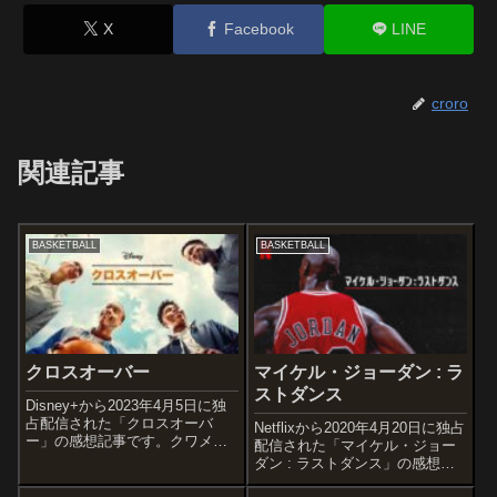
X
Facebook
LINE
croro
関連記事
BASKETBALL
BASKETBALL
クロスオーバー
マイケル・ジョーダン : ラ
ストダンス
Disney+から2023年4月5日に独
占配信された「クロスオーバ
Netflixから2020年4月20日に独占
ー」の感想記事です。クワメ・
配信された「マイケル・ジョー
アレクサンダーの同名ベストセ
ダン : ラストダンス」の感想記
ラー小説を原作とした作品で
事です。「バスケの神様」と呼
す。オススメ度あらすじ＆予告