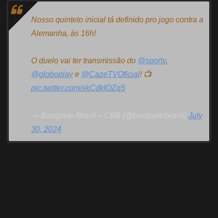
Nosso quinteto inicial tá definido pro jogo contra a
Alemanha, às 16h!
O duelo vai ter transmissão do
@sportv
,
@globoplay
e
@CazeTVOficial
! 📺
pic.twitter.com/xkCdkIOZq5
— Basquete Brasil – CBB (@basquetebrasil)
July
30, 2024