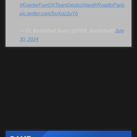
#KoerbeFuerD
#TeamDeutschland
#RoadtoParis
pic.twitter.com/5sjXqz2uYb
— Dt. Basketball Bund (@DBB_Basketball)
July
30, 2024