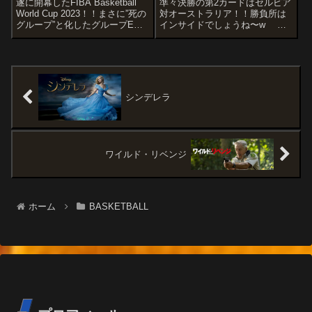
遂に開幕したFIBA Basketball
準々決勝の第2カードはセルビア
World Cup 2023！！まさに”死の
対オーストラリア！！勝負所は
グループ”と化したグループE
インサイドでしょうね〜w さ
は、フィンランドvsオーストラ
て、ドイツに続くのはどちら
リアではオーストラリアの快勝
か！！
で幕を開け、続いてドイツvs日
STARTERSSERBIAOgnjen
本が行われます。どうにか日本
DobricFililip PetrusevNikola
に頑張っ...
JokicBogda...
シンデレラ
ワイルド・リベンジ
ホーム
BASKETBALL