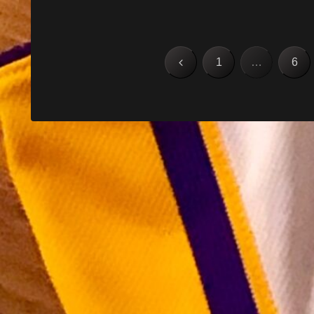
前
1
…
6
へ