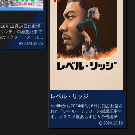
18年12月14日に劇場
グリンチ」の感想記事で
発表のドクター・スースの
じわるグリンチのクリス
2024.12.25
に、テレビスペシャル番
リスマス』(1966)、
2...
レベル・リッジ
Netflixから2024年9月6日に独占配信さ
れた「レベル・リッジ」の感想記事で
す。オススメ度あらすじ＆予告編テリ
ー・リッチモンドは従弟の保釈を申請
2024.12.19
するため田舎町シェルビー・スプリン
グスを訪れるが、路上で警官から因縁