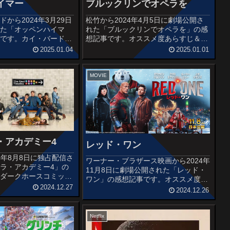
イマー
ブルックリンでオペラを
から2024年3月29日
松竹から2024年4月5日に劇場公開さ
れた「オッペンハイマ
れた「ブルックリンでオペラを」の感
事です。カイ・バードと
想記事です。オススメ度あらすじ＆予
・シャーウィンによる
告編ニューヨーク、ブルックリンに暮
2025.01.04
2025.01.01
ァー賞受賞作である伝記
らす精神科医のパトリシアと、現代オ
マー 「原爆の父」と呼
ペラ作曲家のスティーブンの夫婦。人
と悲劇』を原作と...
生最大のスランプに陥っていたステ...
MOVIE
・アカデミー4
レッド・ワン
2024年8月8日に独占配信さ
ワーナー・ブラザース映画から2024年
ラ・アカデミー4」の
11月8日に劇場公開された「レッド・
。ダークホースコミック
ワン」の感想記事です。オススメ度あ
ミックシリーズ『The
2024.12.27
らすじ＆予告編クリスマス・イブの前
2024.12.26
cademy』を原作とした大
夜、コードネーム「レッド・ワン」こ
シリーズの最終シーズン
とサンタクロースが何者かに誘拐され
た。サンタクロース護衛隊長のカ...
Netflix