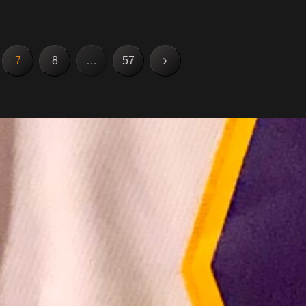
をつけられ、保釈金とし...
次
7
8
…
57
へ