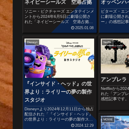
ネイビーシールズ 空港占拠
オッペンハ
ソニー・ピクチャーズ エンタテインメ
ビターズ・エンド
ントから2024年6月5日に劇場公開さ
に劇場公開さ
れた「ネイビーシールズ 空港占拠」
ー」の感想記
の感想記事です。『ネイビーシールズ
マーティン・J
2025.01.08
ローグ・ネイション』(2021)の続編作
ピューリッツ
品。オススメ度あらすじ＆予告編ポー
『オッペンハイ
ランドでの米軍施設の襲...
ばれた男の栄光
Disney+
Netflix
アンブレラ
『インサイド・ヘッド』の世
Netflixから
界より：ライリーの夢の製作
れた「アンブレ
感想記事です
スタジオ
スが発行したコ
Disney+より2024年12月11日から独占
Umbrella A
配信された「『インサイド・ヘッド』
ヒットドラマ
の世界より：ライリーの夢の製作スタ
です...
MOVIE
ジオ」の感想記事です。ピクサー・ア
2024.12.29