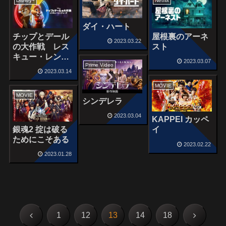
Disney+
Netflix
ダイ・ハート
チップとデール
屋根裏のアーネ
2023.03.22
の大作戦 レス
スト
キュー・レンジ
2023.03.07
Prime Video
ャーズ
2023.03.14
MOVIE
MOVIE
シンデレラ
2023.03.04
KAPPEI カッペ
銀魂2 掟は破る
イ
ためにこそある
2023.02.22
2023.01.28
前
次
1
12
13
14
18