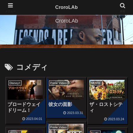
CroroLAb
メニュー
検索
CroroLAb
コメディ
Disney+
Prime Video
MOVIE
ブロードウェイ
彼女の面影
ザ・ロストシテ
ドリーム！
ィ
2023.03.31
2023.04.01
2023.03.24
Prime Video