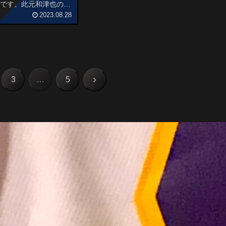
事です。此元和津也の人
ウツミ」の実写映画化作
2023.08.28
スメ度あらすじ＆予告編
 部活もしない。 壁ド
る」だけの青...
次
3
…
5
へ