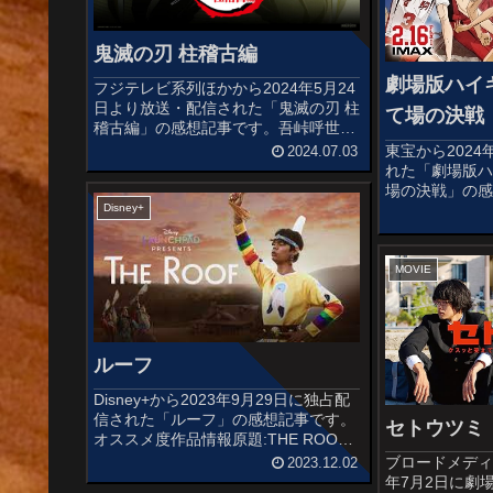
鬼滅の刃 柱稽古編
劇場版ハイ
フジテレビ系列ほかから2024年5月24
日より放送・配信された「鬼滅の刃 柱
て場の決戦
稽古編」の感想記事です。吾峠呼世晴
の同名漫画を原作としたテレビアニメ
東宝から2024
2024.07.03
シリーズの第四弾です。オススメ度あ
れた「劇場版ハ
らすじ＆予告編傷も回復した炭治郎は
場の決戦」の
柱稽古に参加するため、まずは...
ールにかける
Disney+
描いた古舘春
る大ヒットアニ
続編となる作品で
MOVIE
ルーフ
Disney+から2023年9月29日に独占配
信された「ルーフ」の感想記事です。
セトウツミ
オススメ度作品情報原題:THE ROOF
製作国:アメリカ（2023年）配
ブロードメディ
2023.12.02
給:Disney+監督:ボッチェリ・アレクサ
年7月2日に劇