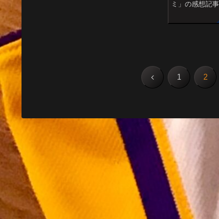
ンダー本編:19分出演:フェニックス・
ミ」の感想記
ウィル...
気漫画「セト
品です。オス
ケンカもない。
ンもない。 「喋
前
1
2
へ