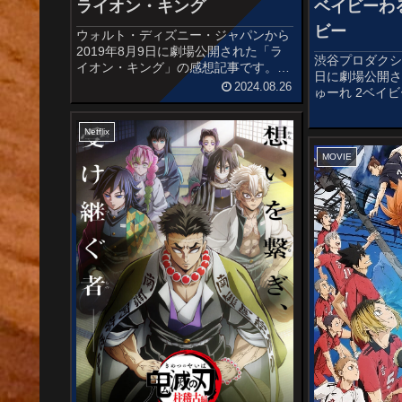
ライオン・キング
ベイビーわ
ビー
ウォルト・ディズニー・ジャパンから
2019年8月9日に劇場公開された「ラ
渋谷プロダクショ
イオン・キング」の感想記事です。デ
日に劇場公開
ィズニーの長編アニメーション映画作
2024.08.26
ゅーれ 2ベイ
品『ライオン・キング』(1994)のフル
殺し屋女子2人
CGリメイクで、ライオン・キングシ
元裕吾監督の
リーズ生誕25周年記念作品...
Netflix
インメント「
(2021)の第2弾
MOVIE