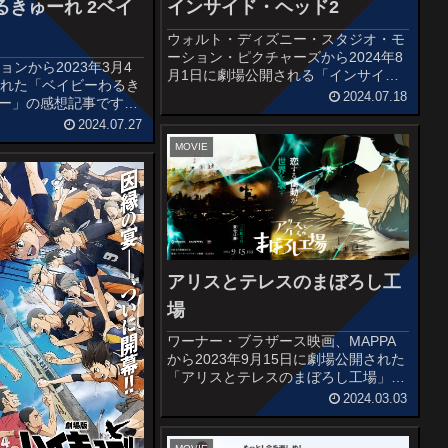
るきゅーれ 2ベイ
インサイド・ヘッド2
ウォルト・ディズニー・スタジオ・モ
ーション・ピクチャーズから2024年8
ンから2023年3月4
月1日に劇場公開される「インサイ
された「ベイビーわるき
ド・ヘッド2」の感想記事です。第88
2024.07.18
ビー」の感想記事です。
回アカデミー賞で長編アニメーション
組の活躍を描いた、阪
2024.07.27
賞を受賞したディズニー＆ピクサーの
青春アクションエンタテ
アニメーション映画「インサイド・...
MOVIE
ベイビーわるきゅーれ」
。オススメ...
アリスとテレスのまぼろし工
場
ワーナー・ブラザース映画、MAPPA
から2023年9月15日に劇場公開された
「アリスとテレスのまぼろし工場」の
感想記事です。岡田麿里による『さよ
2024.03.03
ならの朝に約束の花をかざろう』
(2018)に続くオリジナル作品第二弾。