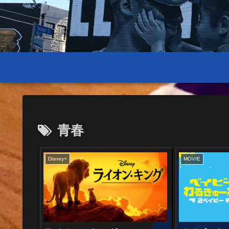
青春
Disney+
MOVIE