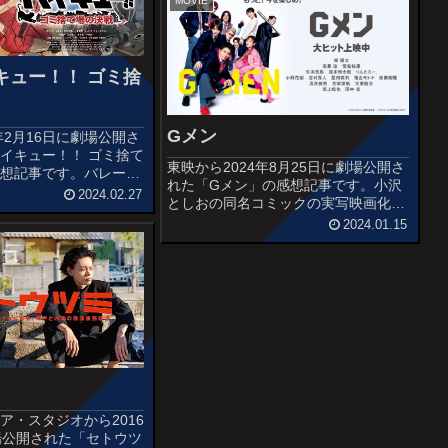
オススメ度あらすじ＆予告編...
MOVIE
キュー！！ ゴミ捨
Gメン
年2月16日に劇場公開さ
イキュー！！ ゴミ捨て
東映から2024年8月25日に劇場公開さ
感想記事です。バレーボ
れた「Gメン」の感想記事です。小沢
高校生たちの熱い青春を
2024.02.27
としおの同名コミックの実写映画化作
一の人気漫画を原作とす
品です。オススメ度あらすじ＆予告編
2024.01.15
メ「ハイキュー!!」の
4つの女子高に囲まれた私立武華男子
、原作の中...
高校に、「彼女を作りたい」という理
由だけで転校してきた高校1年生...
ア・スタジオから2016
場公開された「セトウツ