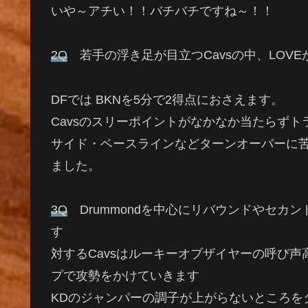
いや～アチい！！バチバチですね～！！
2Q
若手の浮き足が目立つCavsの中、LOV
DFでは BKNを5分で2得点におさえます。
Cavsのスリーポイントがなかなか当たらず
サイド・ベースラインなどターンオーバーに苦
ました。
3Q
Drummondを中心にリバウンドやセカ
す
対するCavsはルーキーオブザイヤーの呼び声高い
プで攻勢をかけていきます
KDのジャンパーの調子が上がらないところを