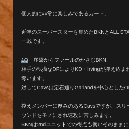
個人的に非常に楽しみであるカード。
近年のスーパースターを集めたBKNとALL S
一戦です。
1Q
序盤からファールのかさむBKN。
相手の執拗なDFによりKD・Irvingが抑え込まれる
奪います。
対してCavsは定石通りGarlandを中心とし
控えメンバーに厚みのあるCavsですが、ス
ウンドをモノにされ速攻に苦しみます。
BKNは2ndユニットでの得点も勢いそのまま