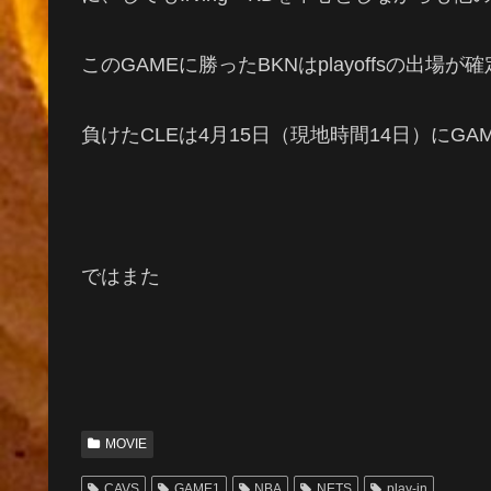
このGAMEに勝ったBKNはplayoffsの出場
負けたCLEは4月15日（現地時間14日）にGA
ではまた
MOVIE
CAVS
GAME1
NBA
NETS
play-in