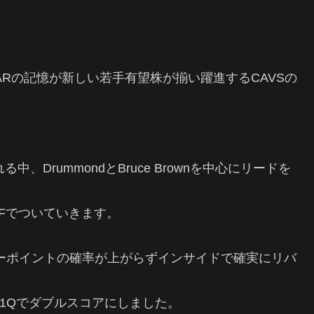
TARの記憶が新しい若手有望株が揃い躍進するCAVSの
中、DrummondとBruce Brownを中心にリードを
たOFでついていきます。
リーポイントの確率が上がらずインサイドで確実にリバ
に1Qでダブルスコアにしました。