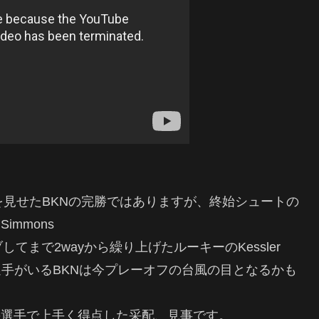
躍を見せたBKNの完勝ではありますが、終始シュートの
immons
ブしてまで2wayから繰り上げたルーキーのKessler
な選手がいるBKNは今プレーオフの台風の目となるかも
他の選手で上手く得点した采配、見事です。