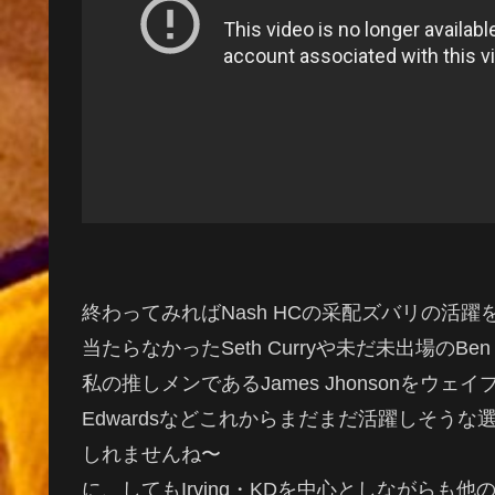
終わってみればNash HCの采配ズバリの活
当たらなかったSeth Curryや未だ未出場のBen S
私の推しメンであるJames Jhonsonをウェイ
Edwardsなどこれからまだまだ活躍しそう
しれませんね〜
に、してもIrving・KDを中心としながらも